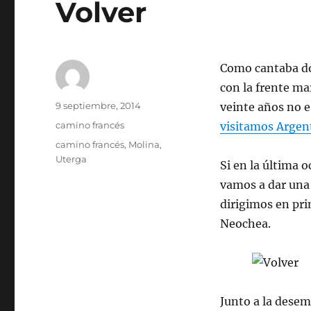
Volver
Como cantaba do
con la frente mar
Autor
Publicado
9 septiembre, 2014
veinte años no 
el
Categorías
camino francés
visitamos Argen
Etiquetas
camino francés
,
Molina
,
Uterga
Si en la última 
vamos a dar una 
dirigimos en pr
Neochea.
Junto a la dese