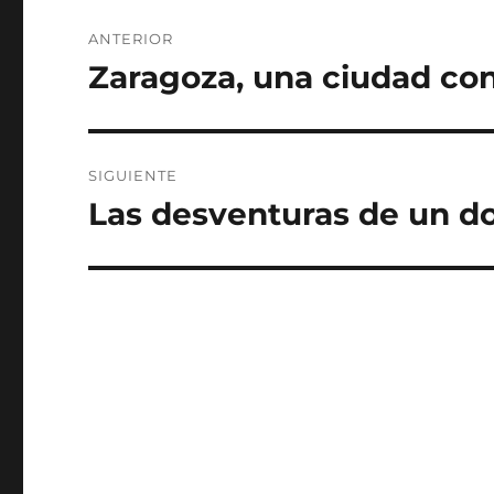
Navegación
ANTERIOR
de
Zaragoza, una ciudad con h
Entrada
anterior:
entradas
SIGUIENTE
Las desventuras de un d
Entrada
siguiente: