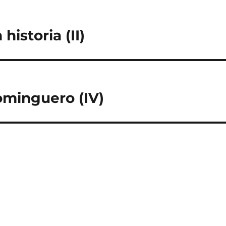
istoria (II)
ominguero (IV)