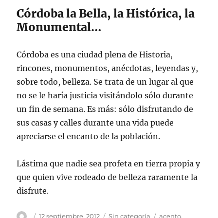
Córdoba la Bella, la Histórica, la
Monumental…
Córdoba es una ciudad plena de Historia,
rincones, monumentos, anécdotas, leyendas y,
sobre todo, belleza. Se trata de un lugar al que
no se le haría justicia visitándolo sólo durante
un fin de semana. Es más: sólo disfrutando de
sus casas y calles durante una vida puede
apreciarse el encanto de la población.
Lástima que nadie sea profeta en tierra propia y
que quien vive rodeado de belleza raramente la
disfrute.
Autor
Publicado
Categorías
Etiquetas
12 septiembre, 2012
Sin categoría
acento
,