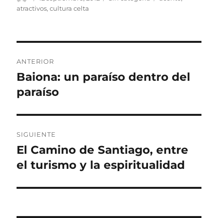
el
atractivos
,
cultura celta
Navegación
ANTERIOR
de
Baiona: un paraíso dentro del
Entrada
anterior:
paraíso
entradas
SIGUIENTE
El Camino de Santiago, entre
Entrada
siguiente:
el turismo y la espiritualidad