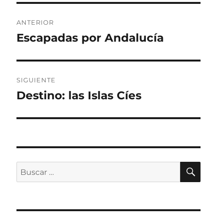
Navegación
ANTERIOR
de
Escapadas por Andalucía
Entrada
anterior:
entradas
SIGUIENTE
Destino: las Islas Cíes
Entrada
siguiente:
BU
Buscar
por: