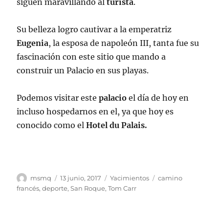
siguen maravillando al
turista
.
Su belleza logro cautivar a la emperatriz
Eugenia
, la esposa de napoleón III, tanta fue su
fascinación con este sitio que mando a
construir un Palacio en sus playas.
Podemos visitar este
palacio
el día de hoy en
incluso hospedarnos en el, ya que hoy es
conocido como el
Hotel du Palais.
Autor
Publicado
Categorías
Etiquetas
msmq
13 junio, 2017
Yacimientos
camino
el
francés
,
deporte
,
San Roque
,
Tom Carr