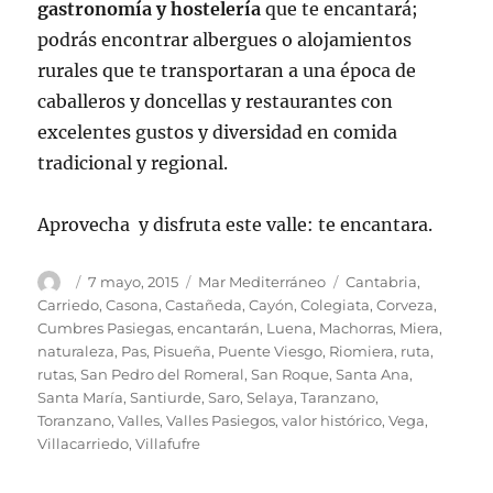
gastronomía y hostelería
que te encantará;
podrás encontrar albergues o alojamientos
rurales que te transportaran a una época de
caballeros y doncellas y restaurantes con
excelentes gustos y diversidad en comida
tradicional y regional.
Aprovecha y disfruta este valle: te encantara.
Autor
Publicado
Categorías
Etiquetas
7 mayo, 2015
Mar Mediterráneo
Cantabria
,
el
Carriedo
,
Casona
,
Castañeda
,
Cayón
,
Colegiata
,
Corveza
,
Cumbres Pasiegas
,
encantarán
,
Luena
,
Machorras
,
Miera
,
naturaleza
,
Pas
,
Pisueña
,
Puente Viesgo
,
Riomiera
,
ruta
,
rutas
,
San Pedro del Romeral
,
San Roque
,
Santa Ana
,
Santa María
,
Santiurde
,
Saro
,
Selaya
,
Taranzano
,
Toranzano
,
Valles
,
Valles Pasiegos
,
valor histórico
,
Vega
,
Villacarriedo
,
Villafufre