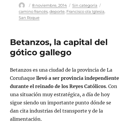
Autor
Publicado
Categorías
Etiquetas
8 noviembre, 2014
Sin categoría
el
camino francés
,
deporte
,
Francisco ola Iglesia
,
San Roque
Betanzos, la capital del
gótico gallego
Betanzos es una ciudad de la provincia de La
Coruñaque
llevó a ser provincia independiente
durante el reinado de los Reyes Católicos
. Con
una situación muy estratégica, a día de hoy
sigue siendo un importante punto dónde se
dan cita industrias del transporte y de la
alimentación.