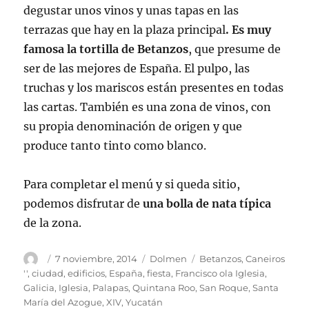
degustar unos vinos y unas tapas en las
terrazas que hay en la plaza principal
. Es muy
famosa la tortilla de Betanzos
, que presume de
ser de las mejores de España. El pulpo, las
truchas y los mariscos están presentes en todas
las cartas. También es una zona de vinos, con
su propia denominación de origen y que
produce tanto tinto como blanco.
Para completar el menú y si queda sitio,
podemos disfrutar de
una bolla de nata típica
de la zona.
Autor
Publicado
Categorías
Etiquetas
7 noviembre, 2014
Dolmen
Betanzos
,
Caneiros
el
''
,
ciudad
,
edificios
,
España
,
fiesta
,
Francisco ola Iglesia
,
Galicia
,
Iglesia
,
Palapas
,
Quintana Roo
,
San Roque
,
Santa
María del Azogue
,
XIV
,
Yucatán