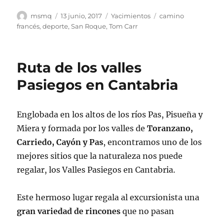
Autor
Publicado
Categorías
Etiquetas
msmq
13 junio, 2017
Yacimientos
camino
el
francés
,
deporte
,
San Roque
,
Tom Carr
Ruta de los valles
Pasiegos en Cantabria
Englobada en los altos de los ríos Pas, Pisueña y
Miera y formada por los valles de
Toranzano,
Carriedo, Cayón y Pas
, encontramos uno de los
mejores sitios que la naturaleza nos puede
regalar, los Valles Pasiegos en Cantabria.
Este hermoso lugar regala al excursionista una
gran variedad de rincones
que no pasan