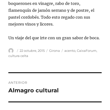
boquerones en vinagre, rabo de toro,
flamenquín de jamón serrano y de postre, el
pastel cordobés. Todo esto regado con sus
mejores vinos y licores.
Un viaje del que irte con un gran sabor de boca.
Autor
Publicado
Categorías
Etiquetas
22 octubre, 2015
Girona
acento
,
CaixaForum
,
el
cultura celta
Navegación
ANTERIOR
de
Almagro cultural
Entrada
anterior:
entradas