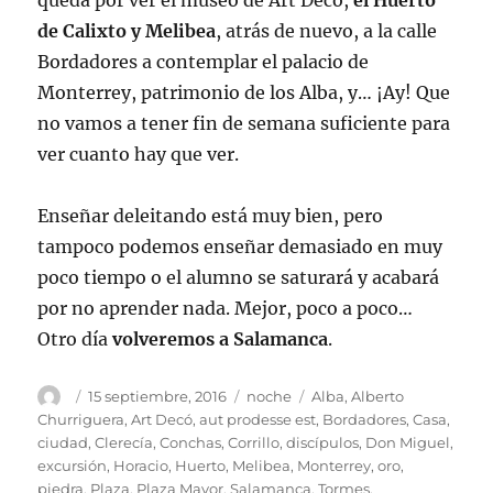
queda por ver el museo de Art Decó,
el Huerto
de Calixto y Melibea
, atrás de nuevo, a la calle
Bordadores a contemplar el palacio de
Monterrey, patrimonio de los Alba, y… ¡Ay! Que
no vamos a tener fin de semana suficiente para
ver cuanto hay que ver.
Enseñar deleitando está muy bien, pero
tampoco podemos enseñar demasiado en muy
poco tiempo o el alumno se saturará y acabará
por no aprender nada. Mejor, poco a poco…
Otro día
volveremos a Salamanca
.
Autor
Publicado
Categorías
Etiquetas
15 septiembre, 2016
noche
Alba
,
Alberto
el
Churriguera
,
Art Decó
,
aut prodesse est
,
Bordadores
,
Casa
,
ciudad
,
Clerecía
,
Conchas
,
Corrillo
,
discípulos
,
Don Miguel
,
excursión
,
Horacio
,
Huerto
,
Melibea
,
Monterrey
,
oro
,
piedra
,
Plaza
,
Plaza Mayor
,
Salamanca
,
Tormes
,