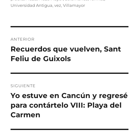
Universidad Antigua
,
vez
,
Villamayor
Navegación
ANTERIOR
de
Recuerdos que vuelven, Sant
Entrada
anterior:
Feliu de Guixols
entradas
SIGUIENTE
Yo estuve en Cancún y regresé
Entrada
siguiente:
para contártelo VIII: Playa del
Carmen