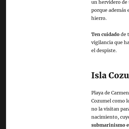
un hervidero de 
porque además es
hierro.
Ten cuidado
de 
vigilancia que 
el despiste.
Isla Coz
Playa de Carmen 
Cozumel como lo 
no la visitan par
nacimiento, cuyo
submarinismo en