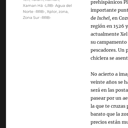
prehispánicos P
Xaman Há -LRB- Agua del
importante punto
Norte -RRB-
,
Xplor
,
zona
,
Zona Sur -RRB-
de
Ixchel,
en Cozu
región en 1526 y
actualmente Xel-
su campamento e
pescadores. Un 
chiclera se asent
No acierto a im
veinte años se 
será en las posta
pasear por un ae
la que te cruzas 
barato que la zo
precios están mu