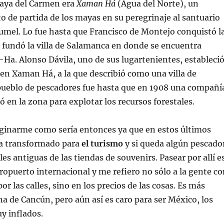
laya del Carmen era
Xaman Há
(Agua del Norte), un
 de partida de los mayas en su peregrinaje al santuario
mel. Lo fue hasta que Francisco de Montejo conquistó l
 fundó la villa de Salamanca en donde se encuentra
Ha. Alonso Dávila, uno de sus lugartenientes, estableci
n Xaman Há, a la que describió como una villa de
pueblo de pescadores fue hasta que en 1908 una compañí
ó en la zona para explotar los recursos forestales.
aginarme como sería entonces ya que en estos últimos
ha transformado para
el turismo
y si queda algún pescado
les antiguas de las tiendas de souvenirs. Pasear por allí e
ropuerto internacional y me refiero no sólo a la gente co
por las calles, sino en los precios de las cosas. Es más
na de Cancún, pero aún así es caro para ser México, los
y inflados.