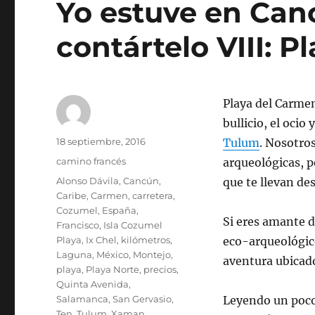
Yo estuve en Can
contártelo VIII: 
Playa del Carmen 
bullicio, el ocio
Autor
Publicado
18 septiembre, 2016
Tulum
. Nosotro
el
Categorías
camino francés
arqueológicas, p
Etiquetas
Alonso Dávila
,
Cancún
,
que te llevan de
Caribe
,
Carmen
,
carretera
,
Cozumel
,
España
,
Si eres amante d
Francisco
,
Isla Cozumel
Playa
,
Ix Chel
,
kilómetros
,
eco-arqueológico
Laguna
,
México
,
Montejo
,
aventura ubicado
playa
,
Playa Norte
,
precios
,
Quinta Avenida
,
Salamanca
,
San Gervasio
,
Leyendo un poc
Ten
,
Tulum
,
Xaman
,