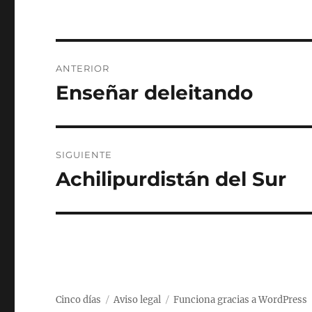
Navegación
ANTERIOR
de
Enseñar deleitando
Entrada
anterior:
entradas
SIGUIENTE
Achilipurdistán del Sur
Entrada
siguiente:
Cinco días
Aviso legal
Funciona gracias a WordPress