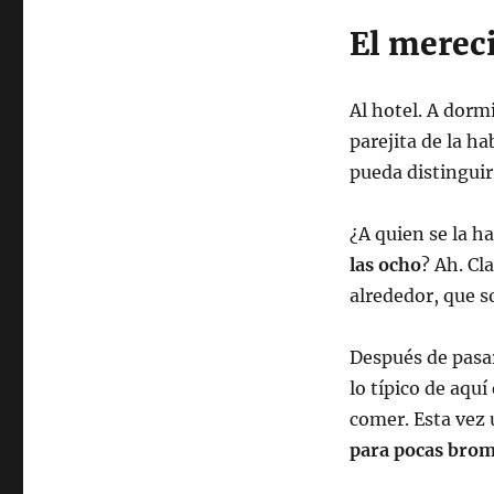
El merec
Al hotel. A dormi
parejita de la h
pueda distingui
¿A quien se la ha
las ocho
? Ah. Cl
alrededor, que s
Después de pasa
lo típico de aqu
comer. Esta vez 
para pocas bro