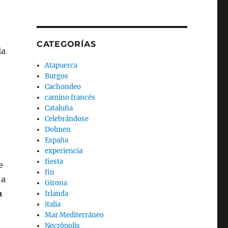
CATEGORÍAS
la
Atapuerca
Burgos
Cachondeo
camino francés
Cataluña
Celebrándose
Dolmen
España
experiencia
fiesta
e
fin
 a
Girona
a
Irlanda
italia
Mar Mediterráneo
Necrópolis