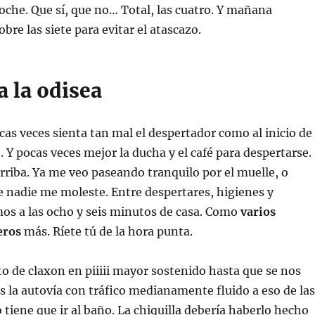
coche. Que sí, que no… Total, las cuatro. Y mañana
bre las siete para evitar el atascazo.
 la odisea
cas veces sienta tan mal el despertador como al inicio de
. Y pocas veces mejor la ducha y el café para despertarse.
rriba. Ya me veo paseando tranquilo por el muelle, o
 nadie me moleste. Entre despertares, higienes y
os a las ocho y seis minutos de casa. Como
varios
jeros
más. Ríete tú de la hora punta.
to de claxon en piiiii mayor sostenido hasta que se nos
 la autovía con tráfico medianamente fluido a eso de las
o tiene que ir al baño. La chiquilla debería haberlo hecho