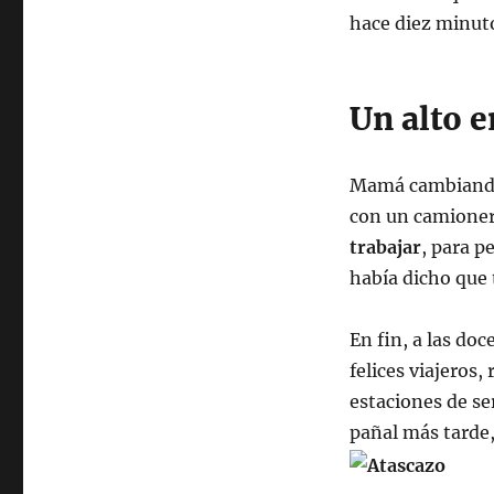
hace diez minuto
Un alto e
Mamá cambiando 
con un camione
trabajar
, para p
había dicho que
En fin, a las do
felices viajeros
estaciones de se
pañal más tarde