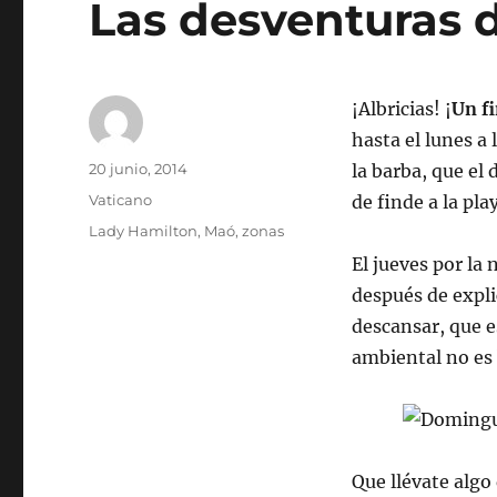
Las desventuras 
¡Albricias! ¡
Un f
hasta el lunes a
Autor
Publicado
20 junio, 2014
la barba, que el
el
Categorías
Vaticano
de finde a la pla
Etiquetas
Lady Hamilton
,
Maó
,
zonas
El jueves por la
después de expli
descansar, que 
ambiental no es
Que llévate algo