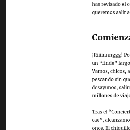
has revisado el 
queremos salir so
Comienza
¡Riiiinnnggg! Po
un “finde” largo
Vamos, chicos, a
pescando sin que
desayunos, salim
millones de via
Tras el “Concier
cae”, alcanzamos
once. El chiquill