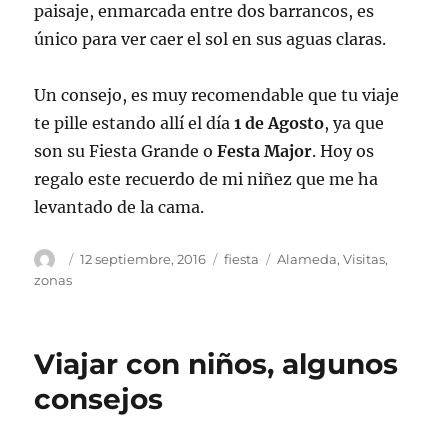
paisaje, enmarcada entre dos barrancos, es
único para ver caer el sol en sus aguas claras.
Un consejo, es muy recomendable que tu viaje
te pille estando allí el día
1 de Agosto
, ya que
son su Fiesta Grande o
Festa Major
. Hoy os
regalo este recuerdo de mi niñez que me ha
levantado de la cama.
Autor
Publicado
Categorías
Etiquetas
12 septiembre, 2016
fiesta
Alameda
,
Visitas
,
el
zonas
Viajar con niños, algunos
consejos