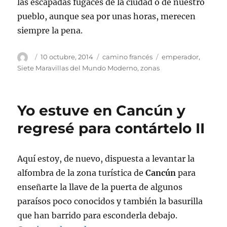
las escapadas fugaces de la ciudad o de nuestro
pueblo, aunque sea por unas horas, merecen
siempre la pena.
Autor
Publicado
Categorías
Etiquetas
10 octubre, 2014
camino francés
emperador
,
el
Siete Maravillas del Mundo Moderno
,
zonas
Yo estuve en Cancún y
regresé para contártelo II
Aquí estoy, de nuevo, dispuesta a levantar la
alfombra de la zona turística de
Cancún
para
enseñarte la llave de la puerta de algunos
paraísos poco conocidos y también la basurilla
que han barrido para esconderla debajo.