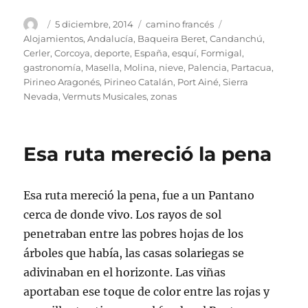
Autor
Publicado
Categorías
Etiquetas
5 diciembre, 2014
camino francés
el
Alojamientos
,
Andalucía
,
Baqueira Beret
,
Candanchú
,
Cerler
,
Corcoya
,
deporte
,
España
,
esquí
,
Formigal
,
gastronomía
,
Masella
,
Molina
,
nieve
,
Palencia
,
Partacua
,
Pirineo Aragonés
,
Pirineo Catalán
,
Port Ainé
,
Sierra
Nevada
,
Vermuts Musicales
,
zonas
Esa ruta mereció la pena
Esa ruta mereció la pena, fue a un Pantano
cerca de donde vivo. Los rayos de sol
penetraban entre las pobres hojas de los
árboles que había, las casas solariegas se
adivinaban en el horizonte. Las viñas
aportaban ese toque de color entre las rojas y