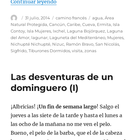
«Yo estuve en Cancún y regresé pa
Continuar leyendo
Autor
Publicado
Categorías
Etiquetas
31 julio, 2014
camino francés
agua
,
Área
el
Natural Protegida
,
Cancún
,
Caribe
,
Cueva
,
Ermita
,
Isla
Contoy
,
Isla Mujeres
,
Ixchel
,
Laguna Bojórquez
,
Laguna
del Amor
,
lagunar
,
Laguneta del Mediterráneo
,
Mujeres
,
Nichupté Nichupté
,
Nizuc
,
Ramón Bravo
,
San Nicolás
,
Sigfrido
,
Tiburones Dormidos
,
visita
,
zonas
Las desventuras de un
dominguero (I)
¡Albricias! ¡
Un fin de semana largo
! Salgo el
jueves a las siete de la tarde y hasta el lunes a
las ocho de la mañana no me ven el pelo.
Bueno, el pelo de la barba, que el de la cabeza