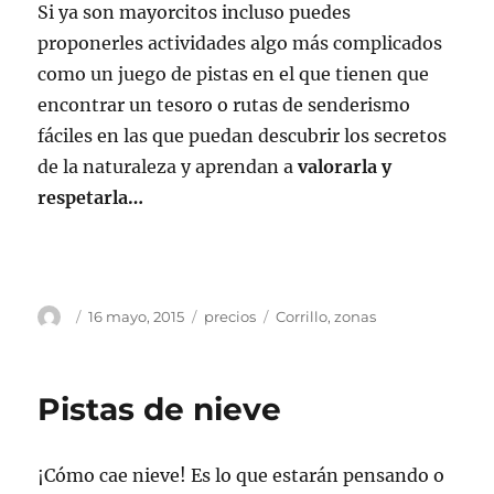
Si ya son mayorcitos incluso puedes
proponerles actividades algo más complicados
como un juego de pistas en el que tienen que
encontrar un tesoro o rutas de senderismo
fáciles en las que puedan descubrir los secretos
de la naturaleza y aprendan a
valorarla y
respetarla…
Autor
Publicado
Categorías
Etiquetas
16 mayo, 2015
precios
Corrillo
,
zonas
el
Pistas de nieve
¡Cómo cae nieve! Es lo que estarán pensando o