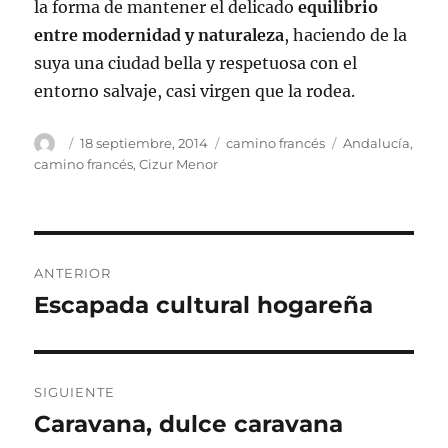
la forma de mantener el delicado
equilibrio
entre modernidad y naturaleza
, haciendo de la
suya una ciudad bella y respetuosa con el
entorno salvaje, casi virgen que la rodea.
Autor
Publicado
Categorías
Etiquetas
18 septiembre, 2014
camino francés
Andalucía
,
el
camino francés
,
Cizur Menor
Navegación
ANTERIOR
de
Escapada cultural hogareña
Entrada
anterior:
entradas
SIGUIENTE
Caravana, dulce caravana
Entrada