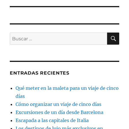
siguiente:
BU
Buscar
por:
ENTRADAS RECIENTES
Qué meter en la maleta para un viaje de cinco
días
Cómo organizar un viaje de cinco días
Excursiones de un día desde Barcelona
Escapada a las capitales de Italia
Los destinos de lujo más exclusivos en