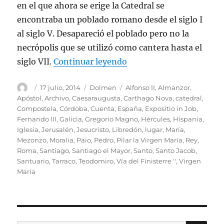
en el que ahora se erige la Catedral se
encontraba un poblado romano desde el siglo I
al siglo V. Desapareció el poblado pero no la
necrópolis que se utilizó como cantera hasta el
«Santiago de Compostela
siglo VII.
Continuar leyendo
Autor
Publicado
Categorías
Etiquetas
17 julio, 2014
Dolmen
Alfonso II
,
Almanzor
,
el
Apóstol
,
Archivo
,
Caesaraugusta
,
Carthago Nova
,
catedral
,
Compostela
,
Córdoba
,
Cuenta
,
España
,
Expositio in Job
,
Fernando III
,
Galicia
,
Gregorio Magno
,
Hércules
,
Hispania
,
Iglesia
,
Jerusalén
,
Jesucristo
,
Libredón
,
lugar
,
María
,
Mezonzo
,
Moralia
,
Paio
,
Pedro
,
Pilar la Virgen María
,
Rey
,
Roma
,
Santiago
,
Santiago el Mayor
,
Santo
,
Santo Jacob
,
Santuario
,
Tarraco
,
Teodomiro
,
Vía del Finisterre ''
,
Virgen
María