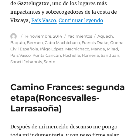
de Gaztelugatxe, uno de los lugares más
impactantes y sobrecogedores de la costa de
«La Ermita d
Vizcaya,
País Vasco.
Continuar leyendo
Autor
Publicado
Categorías
Etiquetas
14 noviembre, 2014
Yacimientos
Aquech
,
el
Baquio
,
Bermeo
,
Cabo Machichaco
,
Francis Drake
,
Guerra
Civil Española
,
Iñigo López
,
Machichaco
,
Manga
,
Mirad
,
País Vasco
,
Punta Cancún
,
Rochelle
,
Romería
,
San Juan
,
Sancti Johannis
,
Santo
Camino Frances: segunda
etapa(Roncesvalles-
Larrasaoña)
Después de mi merecido descanso me pongo
toda mi indumentaria, y con paso firme salgo