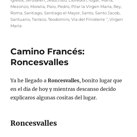
Iglesia
,
Jerusalén
,
Jesucristo
,
Libredón
,
lugar
,
María
,
Mezonzo
,
Moralia
,
Paio
,
Pedro
,
Pilar la Virgen María
,
Rey
,
Roma
,
Santiago
,
Santiago el Mayor
,
Santo
,
Santo Jacob
,
Santuario
,
Tarraco
,
Teodomiro
,
Vía del Finisterre ''
,
Virgen
María
Camino Francés:
Roncesvalles
Ya he llegado a
Roncesvalles
, bonito lugar que
en el dia de hoy y mientras descanso decido
explicaros algunas cositas del lugar.
Roncesvalles