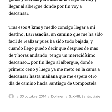
llegar al albergue donde por fin voy a
descansar.
Tras esos
5 kms
y medio consigo llegar a mi
destino,
Larrasaoña,
un
camino
que me ha sido
facil de realizar pues ha sido todo
bajada,
y
cuando llego puedo decir que despues de mas
de 7 horas andando, tengo un merecidísimo
descanso… por fin llego al albergue, donde
primero ceno y luego ya me meto en la cama a
descansar hasta mañana
que me espera otro
dia de camino hacia Santiago de Compostela.
Autor
Publicado
Categorías
Etiquetas
30 octubre, 2014
Dolmen
S. XVIII
,
Santo
,
viaje
el