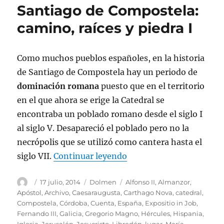
Santiago de Compostela:
camino, raíces y piedra I
Como muchos pueblos españoles, en la historia
de Santiago de Compostela hay un periodo de
dominación romana
puesto que en el territorio
en el que ahora se erige la Catedral se
encontraba un poblado romano desde el siglo I
al siglo V. Desapareció el poblado pero no la
necrópolis que se utilizó como cantera hasta el
«Santiago de Compostela
siglo VII.
Continuar leyendo
Autor
Publicado
Categorías
Etiquetas
17 julio, 2014
Dolmen
Alfonso II
,
Almanzor
,
el
Apóstol
,
Archivo
,
Caesaraugusta
,
Carthago Nova
,
catedral
,
Compostela
,
Córdoba
,
Cuenta
,
España
,
Expositio in Job
,
Fernando III
,
Galicia
,
Gregorio Magno
,
Hércules
,
Hispania
,