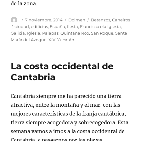
de la zona.
Autor
Publicado
Categorías
Etiquetas
7 noviembre, 2014
Dolmen
Betanzos
,
Caneiros
el
''
,
ciudad
,
edificios
,
España
,
fiesta
,
Francisco ola Iglesia
,
Galicia
,
Iglesia
,
Palapas
,
Quintana Roo
,
San Roque
,
Santa
María del Azogue
,
XIV
,
Yucatán
La costa occidental de
Cantabria
Cantabria siempre me ha parecido una tierra
atractiva, entre la montaña y el mar, con las
mejores características de la franja cantábrica,
tierra siempre acogedora y sobrecogedora. Esta
semana vamos a irnos a la costa occidental de
Cantabria, a pasearnos por las playas,