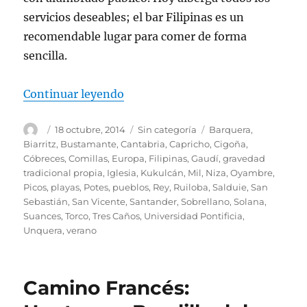
servicios deseables; el bar Filipinas es un
recomendable lugar para comer de forma
sencilla.
«La costa occidental de Cantabri
Continuar leyendo
Autor
Publicado
Categorías
Etiquetas
18 octubre, 2014
Sin categoría
Barquera
,
el
Biarritz
,
Bustamante
,
Cantabria
,
Capricho
,
Cigoña
,
Cóbreces
,
Comillas
,
Europa
,
Filipinas
,
Gaudí
,
gravedad
tradicional propia
,
Iglesia
,
Kukulcán
,
Mil
,
Niza
,
Oyambre
,
Picos
,
playas
,
Potes
,
pueblos
,
Rey
,
Ruiloba
,
Salduie
,
San
Sebastián
,
San Vicente
,
Santander
,
Sobrellano
,
Solana
,
Suances
,
Torco
,
Tres Caños
,
Universidad Pontificia
,
Unquera
,
verano
Camino Francés: