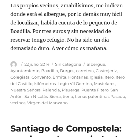
Los propios vecinos, amabilísimos, me indican
donde está el albergue, por lo demás muy fácil
de localizar, habida cuenta de lo pequeño de
Boadilla. Por tres euros y sin necesidad de
reservar tengo refugio. No ha sido un día
demasiado duro. A ver cómo es mañana.
Autor
Publicado
Categorías
Etiquetas
22 julio, 2014
Sin categoría
albergue
,
el
Ayuntamiento
,
Boadilla
,
Burgos
,
carretera
,
Castrojeriz
,
Colegiata
,
Convento
,
Ermita
,
Hontanas
,
Iglesia
,
Itero
,
Itero
del Castillo
,
kilómetros
,
Legio VII Gemina
,
Mostelares
,
Nuestra Señora
,
Palencia
,
Pisuerga
,
Puente Fitero
,
San
Antón
,
San Nicolás
,
Sierra
,
tierra
,
tierras palentinas Pasado
,
vecinos
,
Virgen del Manzano
Santiago de Compostela: