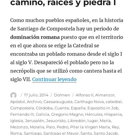
camino, raíces y piedra I
Como muchos pueblos españoles, en la historia
de Santiago de Compostela hay un periodo de
dominación romana
puesto que en el territorio
en el que ahora se erige la Catedral se
encontraba un poblado romano desde el siglo I
al siglo V. Desapareció el poblado pero no la
necrópolis que se utilizó como cantera hasta el
«Santiago de Compostela
siglo VII.
Continuar leyendo
Autor
Publicado
Categorías
Etiquetas
17 julio, 2014
Dolmen
Alfonso II
,
Almanzor
,
el
Apóstol
,
Archivo
,
Caesaraugusta
,
Carthago Nova
,
catedral
,
Compostela
,
Córdoba
,
Cuenta
,
España
,
Expositio in Job
,
Fernando III
,
Galicia
,
Gregorio Magno
,
Hércules
,
Hispania
,
Iglesia
,
Jerusalén
,
Jesucristo
,
Libredón
,
lugar
,
María
,
Mezonzo
,
Moralia
,
Paio
,
Pedro
,
Pilar la Virgen María
,
Rey
,
Roma
,
Santiago
,
Santiago el Mayor
,
Santo
,
Santo Jacob
,