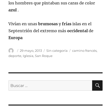
los hombres que pintaban sus caras de color
azul
.
Vivían en unas
brumosas
y
frías
islas en el
Septentrión del extremo más
occidental
de
Europa
Autor
Publicado
Categorías
Etiquetas
29 mayo, 2013
Sin categoría
camino francés
,
el
deporte
,
Iglesia
,
San Roque
BU
Buscar
por: