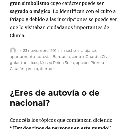
gran simbolismo
cuyo carácter puede ser
sagrado o mágico
. Lo identifican con el culto a
Príapo y debido a las inscripciones se puede ver
que lo visitaban ciudadanos importantes de
Clunia.
Autor
Publicado
Categorías
Etiquetas
23 noviembre, 2014
noche
alojarse
,
el
apartamento
,
autovía
,
Barquera
,
centro
,
Guardia Civil
,
guías turísticos
,
Museo Reina Sofía
,
opción
,
Pirineo
Catalán
,
precio
,
tiempo
¿Eres de autovía o de
nacional?
Conocéis los tópicos que comienzan diciendo
“Hay dos tipos de personas en este mundo”
,