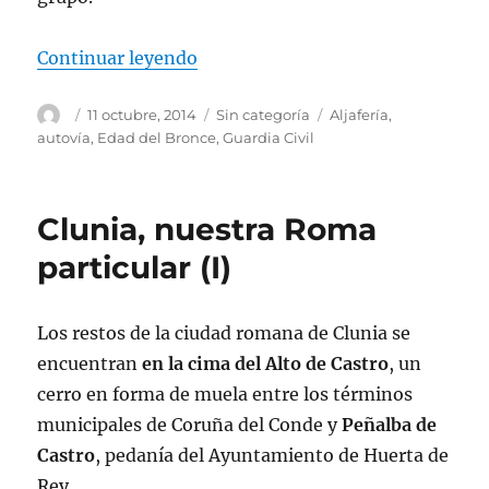
«¿Eres de autovía o de nacional?»
Continuar leyendo
Autor
Publicado
Categorías
Etiquetas
11 octubre, 2014
Sin categoría
Aljafería
,
el
autovía
,
Edad del Bronce
,
Guardia Civil
Clunia, nuestra Roma
particular (I)
Los restos de la ciudad romana de Clunia se
encuentran
en la cima del Alto de Castro
, un
cerro en forma de muela entre los términos
municipales de Coruña del Conde y
Peñalba de
Castro
, pedanía del Ayuntamiento de Huerta de
Rey.