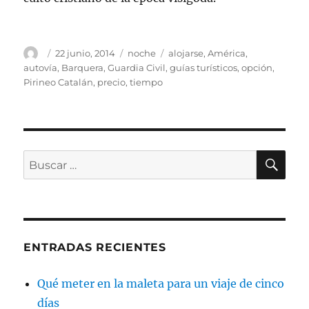
Autor
Publicado
Categorías
Etiquetas
22 junio, 2014
noche
alojarse
,
América
,
el
autovía
,
Barquera
,
Guardia Civil
,
guías turísticos
,
opción
,
Pirineo Catalán
,
precio
,
tiempo
BU
Buscar
por:
ENTRADAS RECIENTES
Qué meter en la maleta para un viaje de cinco
días