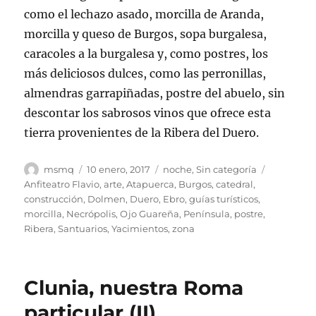
como el lechazo asado, morcilla de Aranda,
morcilla y queso de Burgos, sopa burgalesa,
caracoles a la burgalesa y, como postres, los
más deliciosos dulces, como las perronillas,
almendras garrapiñadas, postre del abuelo, sin
descontar los sabrosos vinos que ofrece esta
tierra provenientes de la Ribera del Duero.
Autor
Publicado
Categorías
Etiquetas
msmq
10 enero, 2017
noche
,
Sin categoría
el
Anfiteatro Flavio
,
arte
,
Atapuerca
,
Burgos
,
catedral
,
construcción
,
Dolmen
,
Duero
,
Ebro
,
guías turísticos
,
morcilla
,
Necrópolis
,
Ojo Guareña
,
Península
,
postre
,
Ribera
,
Santuarios
,
Yacimientos
,
zona
Clunia, nuestra Roma
particular (II)