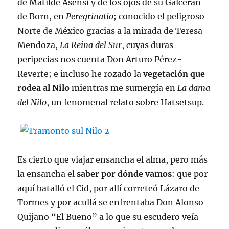
de Matilde Asensi y de los ojos de su Galcerán
de Born, en
Peregrinatio
; conocido el peligroso
Norte de México gracias a la mirada de Teresa
Mendoza,
La Reina del Sur
, cuyas duras
peripecias nos cuenta Don Arturo Pérez-
Reverte; e incluso he rozado la
vegetación que
rodea al Nilo
mientras me sumergía en
La dama
del Nilo
, un fenomenal relato sobre Hatsetsup.
Es cierto que viajar ensancha el alma, pero más
la ensancha el
saber por dónde vamos
: que por
aquí batalló el Cid, por allí correteó Lázaro de
Tormes y por acullá se enfrentaba Don Alonso
Quijano “El Bueno” a lo que su escudero veía