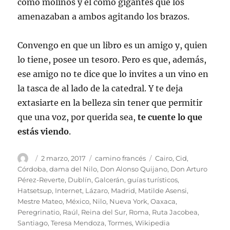
como molinos y él como gigantes que los
amenazaban a ambos agitando los brazos.
Convengo en que un libro es un amigo y, quien
lo tiene, posee un tesoro. Pero es que, además,
ese amigo no te dice que lo invites a un vino en
la tasca de al lado de la catedral. Y te deja
extasiarte en la belleza sin tener que permitir
que una voz, por querida sea,
te cuente lo que
estás viendo
.
Autor
Publicado
Categorías
Etiquetas
2 marzo, 2017
camino francés
Cairo
,
Cid
,
el
Córdoba
,
dama del Nilo
,
Don Alonso Quijano
,
Don Arturo
Pérez-Reverte
,
Dublín
,
Galcerán
,
guías turísticos
,
Hatsetsup
,
Internet
,
Lázaro
,
Madrid
,
Matilde Asensi
,
Mestre Mateo
,
México
,
Nilo
,
Nueva York
,
Oaxaca
,
Peregrinatio
,
Raúl
,
Reina del Sur
,
Roma
,
Ruta Jacobea
,
Santiago
,
Teresa Mendoza
,
Tormes
,
Wikipedia