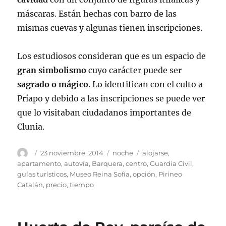
máscaras. Están hechas con barro de las
mismas cuevas y algunas tienen inscripciones.
Los estudiosos consideran que es un espacio de
gran simbolismo
cuyo carácter puede ser
sagrado o mágico
. Lo identifican con el culto a
Príapo y debido a las inscripciones se puede ver
que lo visitaban ciudadanos importantes de
Clunia.
Autor
Publicado
Categorías
Etiquetas
23 noviembre, 2014
noche
alojarse
,
el
apartamento
,
autovía
,
Barquera
,
centro
,
Guardia Civil
,
guías turísticos
,
Museo Reina Sofía
,
opción
,
Pirineo
Catalán
,
precio
,
tiempo