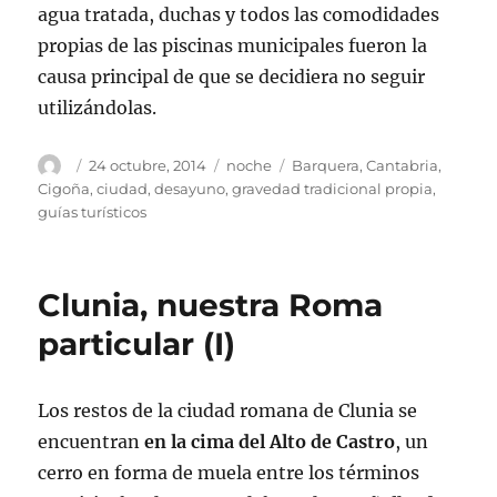
agua tratada, duchas y todos las comodidades
propias de las piscinas municipales fueron la
causa principal de que se decidiera no seguir
utilizándolas.
Autor
Publicado
Categorías
Etiquetas
24 octubre, 2014
noche
Barquera
,
Cantabria
,
el
Cigoña
,
ciudad
,
desayuno
,
gravedad tradicional propia
,
guías turísticos
Clunia, nuestra Roma
particular (I)
Los restos de la ciudad romana de Clunia se
encuentran
en la cima del Alto de Castro
, un
cerro en forma de muela entre los términos