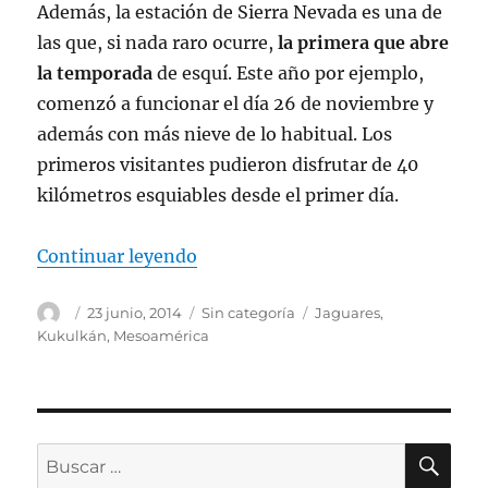
Además, la estación de Sierra Nevada es una de
las que, si nada raro ocurre,
la primera que abre
la temporada
de esquí. Este año por ejemplo,
comenzó a funcionar el día 26 de noviembre y
además con más nieve de lo habitual. Los
primeros visitantes pudieron disfrutar de 40
kilómetros esquiables desde el primer día.
«¿Nos vamos a esquiar a Sierra 
Continuar leyendo
Autor
Publicado
Categorías
Etiquetas
23 junio, 2014
Sin categoría
Jaguares
,
el
Kukulkán
,
Mesoamérica
BU
Buscar