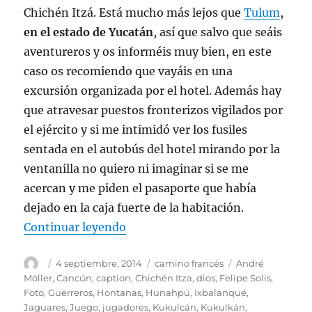
Chichén Itzá. Está mucho más lejos que
Tulum
,
en el estado de Yucatán
, así que salvo que seáis
aventureros y os informéis muy bien, en este
caso os recomiendo que vayáis en una
excursión organizada por el hotel. Además hay
que atravesar puestos fronterizos vigilados por
el ejército y si me intimidó ver los fusiles
sentada en el autobús del hotel mirando por la
ventanilla no quiero ni imaginar si se me
acercan y me piden el pasaporte que había
dejado en la caja fuerte de la habitación.
«Yo estuve en Cancún y regresé p
Continuar leyendo
Autor
Publicado
Categorías
Etiquetas
4 septiembre, 2014
camino francés
André
el
Möller
,
Cancún
,
caption
,
Chichén Itza
,
dios
,
Felipe Solis
,
Foto
,
Guerreros
,
Hontanas
,
Hunahpú
,
Ixbalanqué
,
Jaguares
,
Juego
,
jugadores
,
Kukulcán
,
Kukulkán
,