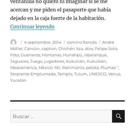
ventanilla no quiero ni imaginar si se me
acercan y me piden el pasaporte que había
dejado en la caja fuerte de la habitación.
«Yo estuve en Cancún y regresé p
Continuar leyendo
Autor
Publicado
Categorías
Etiquetas
4 septiembre, 2014
camino francés
André
el
Möller
,
Cancún
,
caption
,
Chichén Itza
,
dios
,
Felipe Solis
,
Foto
,
Guerreros
,
Hontanas
,
Hunahpú
,
Ixbalanqué
,
Jaguares
,
Juego
,
jugadores
,
Kukulcán
,
Kukulkán
,
Mesoamérica
,
México
,
Mil
,
Patrimonio
,
pelota
,
Plumas ''
,
Serpiente Emplumada
,
Templo
,
Tulum
,
UNESCO
,
Venus
,
Yucatán
BU
Buscar
por: