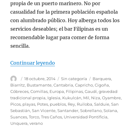
propia de un puerto marinero. No por
casualidad fue la primera población española
con alumbrado público. Hoy alberga todos los
servicios deseables; el bar Filipinas es un
recomendable lugar para comer de forma
sencilla.
«La costa occidental de Cantabri
Continuar leyendo
Autor
Publicado
Categorías
Etiquetas
18 octubre, 2014
Sin categoría
Barquera
,
el
Biarritz
,
Bustamante
,
Cantabria
,
Capricho
,
Cigoña
,
Cóbreces
,
Comillas
,
Europa
,
Filipinas
,
Gaudí
,
gravedad
tradicional propia
,
Iglesia
,
Kukulcán
,
Mil
,
Niza
,
Oyambre
,
Picos
,
playas
,
Potes
,
pueblos
,
Rey
,
Ruiloba
,
Salduie
,
San
Sebastián
,
San Vicente
,
Santander
,
Sobrellano
,
Solana
,
Suances
,
Torco
,
Tres Caños
,
Universidad Pontificia
,
Unquera
,
verano