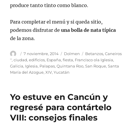
produce tanto tinto como blanco.
Para completar el menú y si queda sitio,
podemos disfrutar de
una bolla de nata típica
de la zona.
Autor
Publicado
Categorías
Etiquetas
7 noviembre, 2014
Dolmen
Betanzos
,
Caneiros
el
''
,
ciudad
,
edificios
,
España
,
fiesta
,
Francisco ola Iglesia
,
Galicia
,
Iglesia
,
Palapas
,
Quintana Roo
,
San Roque
,
Santa
María del Azogue
,
XIV
,
Yucatán
Yo estuve en Cancún y
regresé para contártelo
VIII: consejos finales