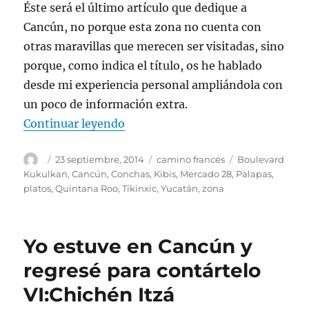
Éste será el último artículo que dedique a
Cancún, no porque esta zona no cuenta con
otras maravillas que merecen ser visitadas, sino
porque, como indica el título, os he hablado
desde mi experiencia personal ampliándola con
un poco de información extra.
«Yo estuve en Cancún y regresé pa
Continuar leyendo
Autor
Publicado
Categorías
Etiquetas
23 septiembre, 2014
camino francés
Boulevard
el
Kukulkan
,
Cancún
,
Conchas
,
Kibis
,
Mercado 28
,
Palapas
,
platos
,
Quintana Roo
,
Tikinxic
,
Yucatán
,
zona
Yo estuve en Cancún y
regresé para contártelo
VI:Chichén Itzá