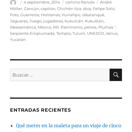
Autor
Publicado
Categorías
Etiquetas
4 septiembre, 2014
camino francés
André
el
Möller
,
Cancún
,
caption
,
Chichén Itza
,
dios
,
Felipe Solis
,
Foto
,
Guerreros
,
Hontanas
,
Hunahpú
,
Ixbalanqué
,
Jaguares
,
Juego
,
jugadores
,
Kukulcán
,
Kukulkán
,
Mesoamérica
,
México
,
Mil
,
Patrimonio
,
pelota
,
Plumas ''
,
Serpiente Emplumada
,
Templo
,
Tulum
,
UNESCO
,
Venus
,
Yucatán
BU
Buscar
por:
ENTRADAS RECIENTES
Qué meter en la maleta para un viaje de cinco