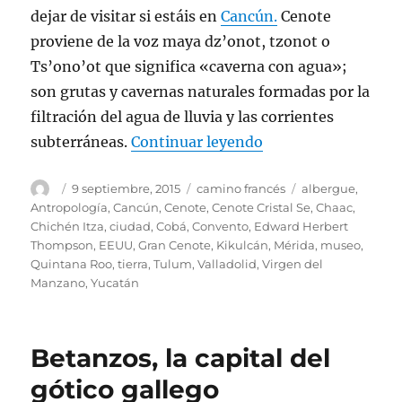
dejar de visitar si estáis en
Cancún.
Cenote
proviene de la voz maya dz’onot, tzonot o
Ts’ono’ot que significa «caverna con agua»;
son grutas y cavernas naturales formadas por la
filtración del agua de lluvia y las corrientes
«Yo estuve en Cancú
subterráneas.
Continuar leyendo
Autor
Publicado
Categorías
Etiquetas
9 septiembre, 2015
camino francés
albergue
,
el
Antropología
,
Cancún
,
Cenote
,
Cenote Cristal Se
,
Chaac
,
Chichén Itza
,
ciudad
,
Cobá
,
Convento
,
Edward Herbert
Thompson
,
EEUU
,
Gran Cenote
,
Kikulcán
,
Mérida
,
museo
,
Quintana Roo
,
tierra
,
Tulum
,
Valladolid
,
Virgen del
Manzano
,
Yucatán
Betanzos, la capital del
gótico gallego