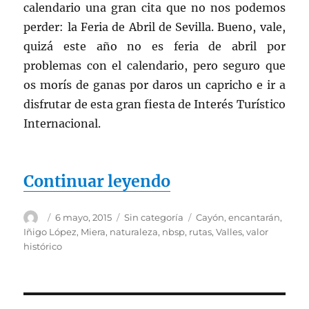
calendario una gran cita que no nos podemos
perder: la Feria de Abril de Sevilla. Bueno, vale,
quizá este año no es feria de abril por
problemas con el calendario, pero seguro que
os morís de ganas por daros un capricho e ir a
disfrutar de esta gran fiesta de Interés Turístico
Internacional.
«»
Continuar leyendo
Autor
Publicado
Categorías
Etiquetas
6 mayo, 2015
Sin categoría
Cayón
,
encantarán
,
el
Iñigo López
,
Miera
,
naturaleza
,
nbsp
,
rutas
,
Valles
,
valor
histórico