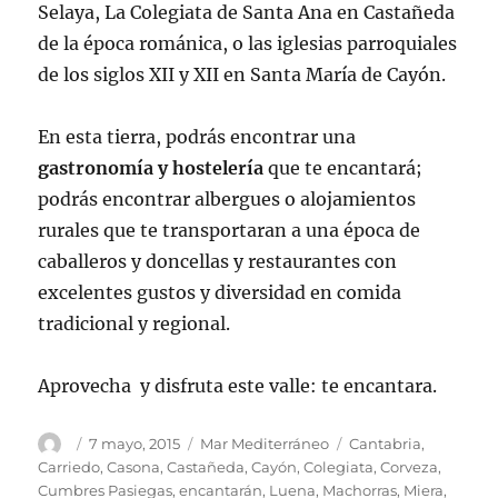
Selaya, La Colegiata de Santa Ana en Castañeda
de la época románica, o las iglesias parroquiales
de los siglos XII y XII en Santa María de Cayón.
En esta tierra, podrás encontrar una
gastronomía y hostelería
que te encantará;
podrás encontrar albergues o alojamientos
rurales que te transportaran a una época de
caballeros y doncellas y restaurantes con
excelentes gustos y diversidad en comida
tradicional y regional.
Aprovecha y disfruta este valle: te encantara.
Autor
Publicado
Categorías
Etiquetas
7 mayo, 2015
Mar Mediterráneo
Cantabria
,
el
Carriedo
,
Casona
,
Castañeda
,
Cayón
,
Colegiata
,
Corveza
,
Cumbres Pasiegas
,
encantarán
,
Luena
,
Machorras
,
Miera
,