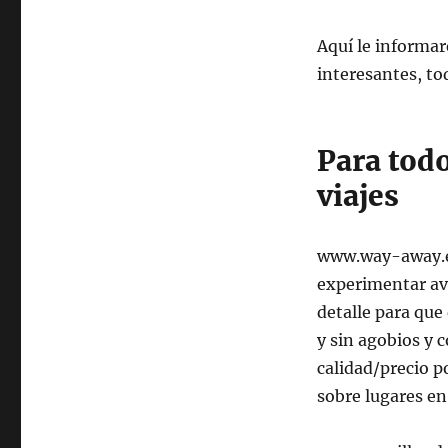
Aquí le informa
interesantes, t
Para todo
viajes
www.way-away.e
experimentar ave
detalle para que
y sin agobios y 
calidad/precio p
sobre lugares en