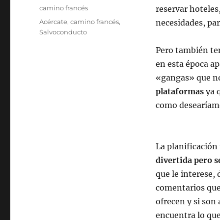
el
Categorías
camino francés
reservar hoteles
Etiquetas
Acércate
,
camino francés
,
necesidades, pa
Salvoconducto
Pero también te
en esta época ap
«gangas» que no
plataformas
ya q
como desearíamo
La planificación
divertida pero s
que le interese, 
comentarios que 
ofrecen y si son
encuentra lo que