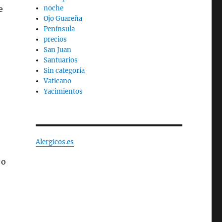
e
noche
Ojo Guareña
Península
precios
San Juan
Santuarios
Sin categoría
Vaticano
Yacimientos
Alergicos.es
 o