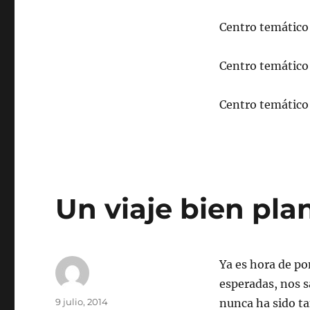
Centro temático 
Centro temático 
Centro temático
Un viaje bien pla
Ya es hora de po
esperadas, nos s
Autor
Publicado
9 julio, 2014
nunca ha sido ta