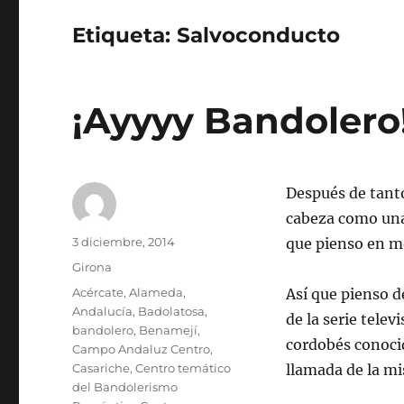
Etiqueta:
Salvoconducto
¡Ayyyy Bandolero
Después de tanto
cabeza como una 
Autor
Publicado
3 diciembre, 2014
que pienso en mo
el
Categorías
Girona
Etiquetas
Acércate
,
Alameda
,
Así que pienso d
Andalucía
,
Badolatosa
,
de la serie televi
bandolero
,
Benamejí
,
cordobés conoc
Campo Andaluz Centro
,
Casariche
,
Centro temático
llamada de la m
del Bandolerismo