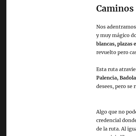
Caminos 
Nos adentramos c
y muy mágico do
blancas, plazas e
revuelto pero ca
Esta ruta atravi
Palencia, Badol
desees, pero se 
Algo que no podéi
credencial donde
de la ruta. Al i