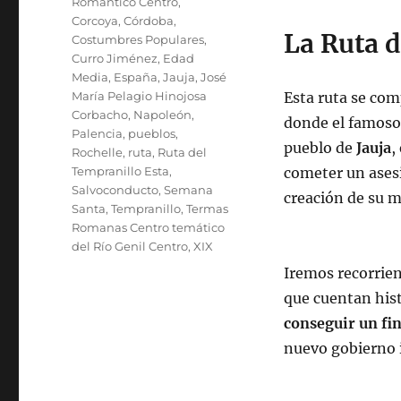
Romántico Centro
,
Corcoya
,
Córdoba
,
La Ruta 
Costumbres Populares
,
Curro Jiménez
,
Edad
Media
,
España
,
Jauja
,
José
María Pelagio Hinojosa
Esta ruta se co
Corbacho
,
Napoleón
,
donde el famoso
Palencia
,
pueblos
,
pueblo de
Jauja
,
Rochelle
,
ruta
,
Ruta del
Tempranillo Esta
,
cometer un asesi
Salvoconducto
,
Semana
creación de su 
Santa
,
Tempranillo
,
Termas
Romanas Centro temático
del Río Genil Centro
,
XIX
Iremos recorrien
que cuentan his
conseguir un fi
nuevo gobierno 