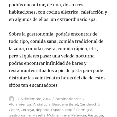
podrás encontrar, de una, dos o tres
habitaciones, con cocina eléctrica, calefacción y
en algunos de ellos, un extraordinario spa.
Sobre la gastronomía, podrás encontrar de
todo tipo,
comida sana
, comida tradicional de
la zona, comida casera, comida rápida, etc.,
pero si quieres pasar una velada nocturna
podrás encontrar infinidad de bares y
restaurantes situados a pie de pista para poder
disfrutar las veinticuatro horas del día de estos
sitios tan encantadores.
Autor
Publicado
Categorías
Etiquetas
5 diciembre, 2014
camino francés
el
Alojamientos
,
Andalucía
,
Baqueira Beret
,
Candanchú
,
Cerler
,
Corcoya
,
deporte
,
España
,
esquí
,
Formigal
,
gastronomía
,
Masella
,
Molina
,
nieve
,
Palencia
,
Partacua
,