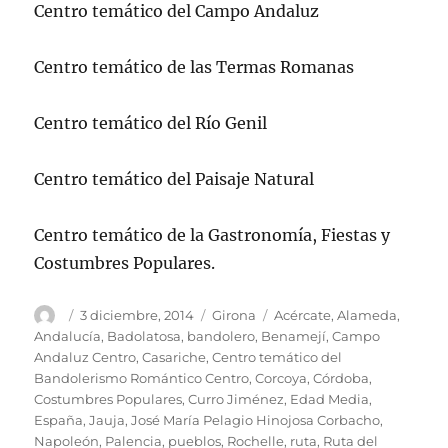
Centro temático del Campo Andaluz
Centro temático de las Termas Romanas
Centro temático del Río Genil
Centro temático del Paisaje Natural
Centro temático de la Gastronomía, Fiestas y
Costumbres Populares.
Autor
Publicado
Categorías
Etiquetas
3 diciembre, 2014
Girona
Acércate
,
Alameda
,
el
Andalucía
,
Badolatosa
,
bandolero
,
Benamejí
,
Campo
Andaluz Centro
,
Casariche
,
Centro temático del
Bandolerismo Romántico Centro
,
Corcoya
,
Córdoba
,
Costumbres Populares
,
Curro Jiménez
,
Edad Media
,
España
,
Jauja
,
José María Pelagio Hinojosa Corbacho
,
Napoleón
,
Palencia
,
pueblos
,
Rochelle
,
ruta
,
Ruta del