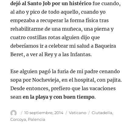
dejó al Santo Job por un histérico
fue cuando,
al año y pico de todo aquello, cuando yo
empezaba a recuperar la forma física tras
rehabilitarme de una muñeca, una pierna y
cuatro costillas rotas alguien dijo que
deberíamos ir a celebrar mi salud a Baqueira
Beret, a ver al Rey y a las Infantas.
Ese alguien pagó la furia de mi padre cenando
sopa por Nochevieja, en el hospital, con pajita.
Desde entonces, prefiero que las vacaciones
sean
en la playa y con buen tiempo
.
Autor
Publicado
Categorías
Etiquetas
10 septiembre, 2014
Vaticano
Ciutadella
,
el
Corcoya
,
Palencia