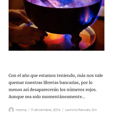
Con el año que estamos teniendo, más nos vale
quemar nuestras libretas bancarias, por lo
menos así desaparecerán los números rojos.
Aunque sea solo momentáneamente…
Autor
Publicado
Categorías
msmq
11 diciembre, 2014
camino francés
,
Sin