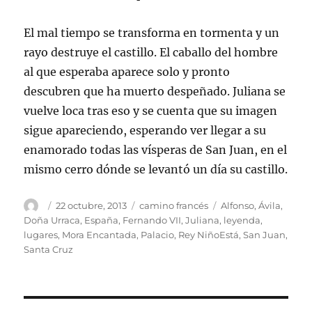
El mal tiempo se transforma en tormenta y un
rayo destruye el castillo. El caballo del hombre
al que esperaba aparece solo y pronto
descubren que ha muerto despeñado. Juliana se
vuelve loca tras eso y se cuenta que su imagen
sigue apareciendo, esperando ver llegar a su
enamorado todas las vísperas de San Juan, en el
mismo cerro dónde se levantó un día su castillo.
Autor
Publicado
Categorías
Etiquetas
22 octubre, 2013
camino francés
Alfonso
,
Ávila
,
el
Doña Urraca
,
España
,
Fernando VII
,
Juliana
,
leyenda
,
lugares
,
Mora Encantada
,
Palacio
,
Rey NiñoEstá
,
San Juan
,
Santa Cruz