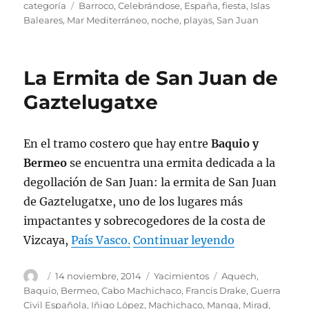
el
Etiquetas
categoría
Barroco
,
Celebrándose
,
España
,
fiesta
,
Islas
Baleares
,
Mar Mediterráneo
,
noche
,
playas
,
San Juan
La Ermita de San Juan de
Gaztelugatxe
En el tramo costero que hay entre
Baquio y
Bermeo
se encuentra una ermita dedicada a la
degollación de San Juan: la ermita de San Juan
de Gaztelugatxe, uno de los lugares más
impactantes y sobrecogedores de la costa de
«La Ermita d
Vizcaya,
País Vasco.
Continuar leyendo
Autor
Publicado
Categorías
Etiquetas
14 noviembre, 2014
Yacimientos
Aquech
,
el
Baquio
,
Bermeo
,
Cabo Machichaco
,
Francis Drake
,
Guerra
Civil Española
,
Iñigo López
,
Machichaco
,
Manga
,
Mirad
,