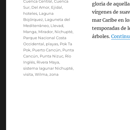
Cuenca Central
,
Cuenca
gloria de aquella
Sur
,
Del Amor
,
Ejidal
,
vírgenes de suav
hoteles
,
Laguna
Bojórquez
,
Laguneta del
mar Caribe en lo
Mediterráneo
,
Llevad
,
temporadas de lo
Manga
,
Mirador
,
Nichupté
,
árboles.
Continu
Parque Nacional Costa
Occidental
,
playas
,
Pok Ta
Pok
,
Puerto Cancún
,
Punta
Cancún
,
Punta Nizuc
,
Río
Inglés
,
Rivera Maya
,
sistema lagunar Nichupté
,
visita
,
Wilma
,
zona