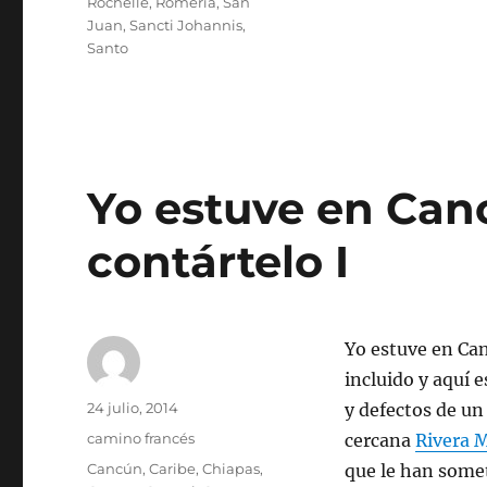
Rochelle
,
Romería
,
San
Juan
,
Sancti Johannis
,
Santo
Yo estuve en Can
contártelo I
Yo estuve en Can
incluido y aquí 
Autor
Publicado
24 julio, 2014
y defectos de un
el
Categorías
camino francés
cercana
Rivera 
Etiquetas
Cancún
,
Caribe
,
Chiapas
,
que le han somet