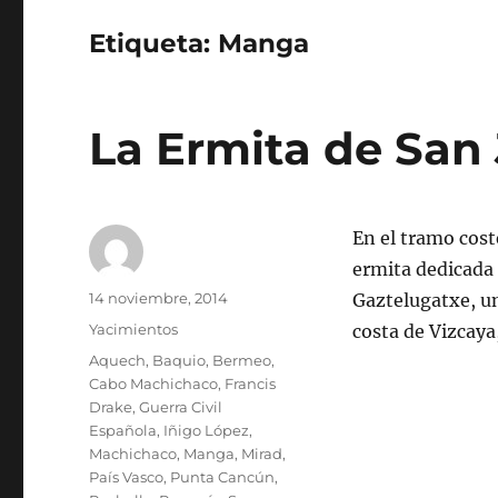
Etiqueta:
Manga
La Ermita de San
En el tramo cos
ermita dedicada 
Autor
Publicado
14 noviembre, 2014
Gaztelugatxe, un
el
Categorías
Yacimientos
costa de Vizcaya
Etiquetas
Aquech
,
Baquio
,
Bermeo
,
Cabo Machichaco
,
Francis
Drake
,
Guerra Civil
Española
,
Iñigo López
,
Machichaco
,
Manga
,
Mirad
,
País Vasco
,
Punta Cancún
,