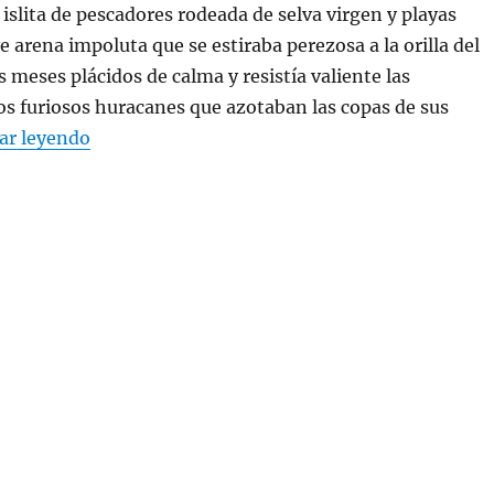
 islita de pescadores rodeada de selva virgen y playas
e arena impoluta que se estiraba perezosa a la orilla del
s meses plácidos de calma y resistía valiente las
s furiosos huracanes que azotaban las copas de sus
«Yo estuve en Cancún y regresé para contártel
ar leyendo