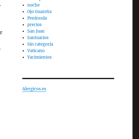
noche
r
Ojo Guareña
Península
precios
San Juan
r
Santuarios
Sin categoría
r
Vaticano
Yacimientos
Alergicos.es