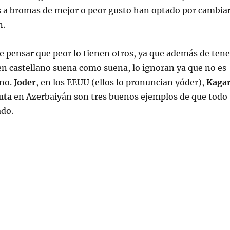
s a bromas de mejor o peor gusto han optado por cambia
n.
 pensar que peor lo tienen otros, ya que además de tene
n castellano suena como suena, lo ignoran ya que no es
rno.
Joder
, en los EEUU (ellos lo pronuncian yóder),
Kaga
uta
en Azerbaiyán son tres buenos ejemplos de que todo
ado.