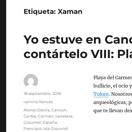
Etiqueta:
Xaman
Yo estuve en Can
contártelo VIII: 
Playa del Carmen 
bullicio, el ocio
Autor
Publicado
18 septiembre, 2016
Tulum
. Nosotro
el
Categorías
camino francés
arqueológicas, p
Etiquetas
Alonso Dávila
,
Cancún
,
que te llevan de
Caribe
,
Carmen
,
carretera
,
Cozumel
,
España
,
Francisco
,
Isla Cozumel