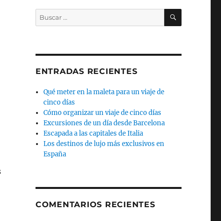
BUSCAR
Buscar
por:
ENTRADAS RECIENTES
Qué meter en la maleta para un viaje de
cinco días
Cómo organizar un viaje de cinco días
Excursiones de un día desde Barcelona
Escapada a las capitales de Italia
Los destinos de lujo más exclusivos en
España
s
Yo estuve en Cancún y regresé para contártelo VIII: Play
COMENTARIOS RECIENTES