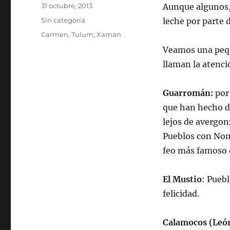
Autor
Publicado
31 octubre, 2013
Aunque algunos,
el
Categorías
Sin categoría
leche por parte 
Etiquetas
Carmen
,
Tulum
,
Xaman
Veamos una pequ
llaman la atenci
Guarromán:
por 
que han hecho de
lejos de avergon
Pueblos con Nom
feo más famoso 
El Mustio
: Pueb
felicidad.
Calamocos (Leó