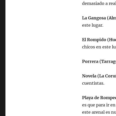
demasiado a real
La Gangosa (Alm
este lugar.
El Rompido (Hue
chicos en este l
Porrera (Tarrag
Novela (La Coru
cuentistas.
Playa de Rompec
es que para ir e
este arenal es n