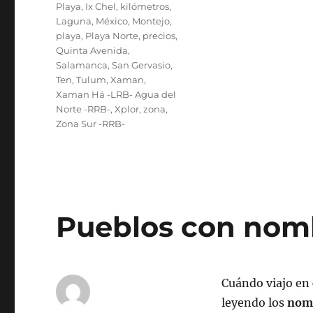
Playa
,
Ix Chel
,
kilómetros
,
Laguna
,
México
,
Montejo
,
playa
,
Playa Norte
,
precios
,
Quinta Avenida
,
Salamanca
,
San Gervasio
,
Ten
,
Tulum
,
Xaman
,
Xaman Há -LRB- Agua del
Norte -RRB-
,
Xplor
,
zona
,
Zona Sur -RRB-
Pueblos con nomb
Cuándo viajo en 
leyendo los
nomb