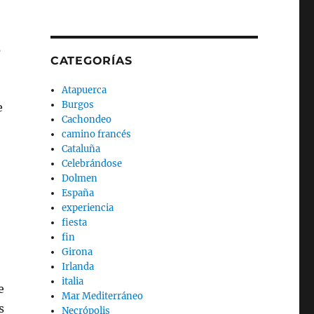
s
CATEGORÍAS
Atapuerca
Burgos
e
Cachondeo
camino francés
Cataluña
Celebrándose
Dolmen
España
experiencia
fiesta
fin
Girona
Irlanda
italia
e
Mar Mediterráneo
s
Necrópolis