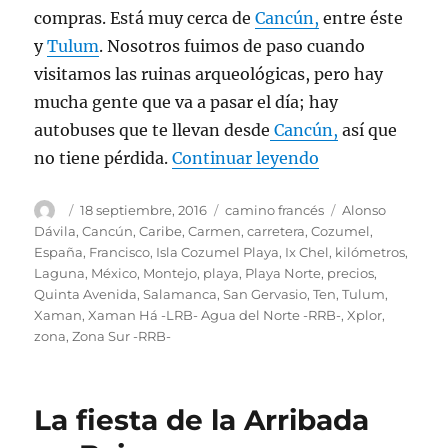
compras. Está muy cerca de
Cancún,
entre éste
y
Tulum
. Nosotros fuimos de paso cuando
visitamos las ruinas arqueológicas, pero hay
mucha gente que va a pasar el día; hay
autobuses que te llevan desde
Cancún,
así que
«Yo estuve en Ca
no tiene pérdida.
Continuar leyendo
Autor
Publicado
Categorías
Etiquetas
18 septiembre, 2016
camino francés
Alonso
el
Dávila
,
Cancún
,
Caribe
,
Carmen
,
carretera
,
Cozumel
,
España
,
Francisco
,
Isla Cozumel Playa
,
Ix Chel
,
kilómetros
,
Laguna
,
México
,
Montejo
,
playa
,
Playa Norte
,
precios
,
Quinta Avenida
,
Salamanca
,
San Gervasio
,
Ten
,
Tulum
,
Xaman
,
Xaman Há -LRB- Agua del Norte -RRB-
,
Xplor
,
zona
,
Zona Sur -RRB-
La fiesta de la Arribada