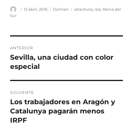
Autor
Publicado
Categorías
Etiquetas
12 abril, 2016
Dolmen
atractivos
,
isla
,
Reina del
el
Sur
Navegación
ANTERIOR
de
Sevilla, una ciudad con color
Entrada
anterior:
especial
entradas
SIGUIENTE
Los trabajadores en Aragón y
Entrada
siguiente:
Catalunya pagarán menos
IRPF