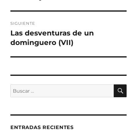
SIGUIENTE
Las desventuras de un
Entrada
siguiente:
dominguero (VII)
BU
Buscar
por:
ENTRADAS RECIENTES