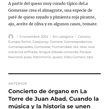
A partir del queso muy curado típico deLa
Gomerase crea el almagrote, una especie de
paté de queso rayado y pimienta roja picante,
ajo, aceite de oliva y en algunos casos, tomate.
Autor
Publicado
Categorías
Etiquetas
5 noviembre, 2014
Sin categoría
Canario
,
el
Europa
,
forma
,
Garajonay
,
Gomera
,
Gomerapodemos
,
Gomerapuedes
,
Gomerase
,
Humanidad
,
isla
,
Islas
,
lava
volcánica enfriada
,
lengua silbada conocida
,
Parque
Nacional
,
paso
,
Patrimonio
,
queso
,
Silbo Gomero
,
tipo
Navegación
ANTERIOR
de
Concierto de órgano en La
Entrada
anterior:
Torre de Juan Abad. Cuando la
entradas
música y la historia se unen