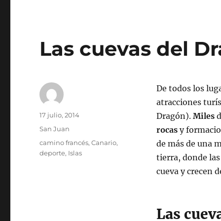
Las cuevas del Dr
De todos los lug
atracciones turí
Autor
Publicado
17 julio, 2014
Dragón).
Miles
el
Categorías
San Juan
rocas
y formacion
Etiquetas
camino francés
,
Canario
,
de más de una mi
deporte
,
Islas
tierra, donde la
cueva y crecen d
Las cuev