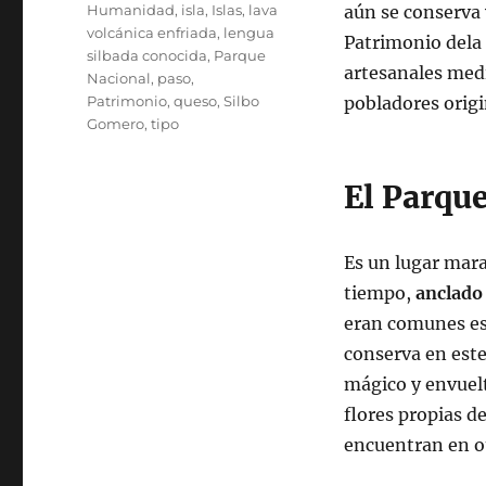
Humanidad
,
isla
,
Islas
,
lava
aún se conserva 
volcánica enfriada
,
lengua
Patrimonio dela
silbada conocida
,
Parque
artesanales med
Nacional
,
paso
,
Patrimonio
,
queso
,
Silbo
pobladores origin
Gomero
,
tipo
El Parqu
Es un lugar mara
tiempo,
anclado 
eran comunes est
conserva en este
mágico y envuel
flores propias d
encuentran en ot