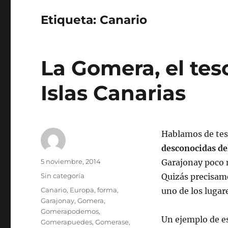
Etiqueta:
Canario
La Gomera, el tes
Islas Canarias
Hablamos de te
desconocidas de
Autor
Publicado
5 noviembre, 2014
Garajonay poco 
el
Categorías
Sin categoría
Quizás precisame
Etiquetas
Canario
,
Europa
,
forma
,
uno de los lugar
Garajonay
,
Gomera
,
Gomerapodemos
,
Un ejemplo de e
Gomerapuedes
,
Gomerase
,