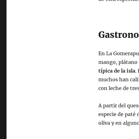
Gastron
En La Gomerapued
mango, plátano 
típica de la isla
.
muchos han cali
con leche de tre
A partir del que
especie de paté 
oliva y en algun