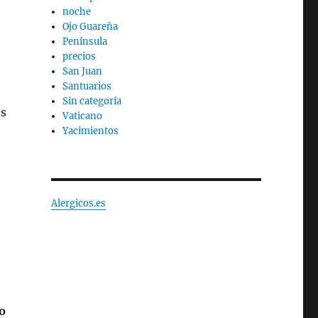
noche
Ojo Guareña
Península
precios
San Juan
Santuarios
Sin categoría
os
Vaticano
Yacimientos
Alergicos.es
o