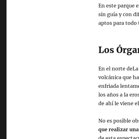
En este parque 
sin guía y con d
aptos para todo 
Los Órga
En el norte deL
volcánica que ha
enfriada lentame
los años a la er
de ahí le viene 
No es posible obs
que realizar un
de esta espectac