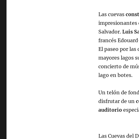
Las cuevas
cons
impresionantes c
Salvador.
Luis S
francés Edouard-
El paseo por las
mayores lagos s
concierto de mús
lago en botes.
Un telón de fond
disfrutar de un
c
auditorio
especi
Las Cuevas del D