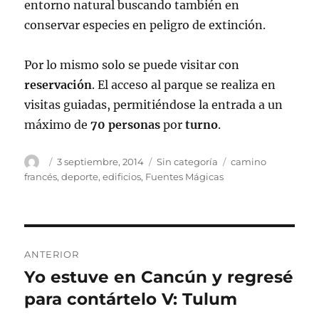
entorno natural buscando también en
conservar especies en peligro de extinción.
Por lo mismo solo se puede visitar con
reservación
. El acceso al parque se realiza en
visitas guiadas, permitiéndose la entrada a un
máximo de
70 personas
por
turno
.
Autor
Publicado
Categorías
Etiquetas
3 septiembre, 2014
Sin categoría
camino
el
francés
,
deporte
,
edificios
,
Fuentes Mágicas
Navegación
ANTERIOR
de
Yo estuve en Cancún y regresé
Entrada
anterior:
para contártelo V: Tulum
entradas