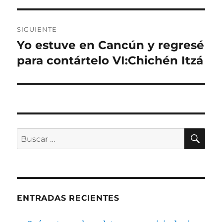
SIGUIENTE
Yo estuve en Cancún y regresé
Entrada
siguiente:
para contártelo VI:Chichén Itzá
BU
Buscar
por:
ENTRADAS RECIENTES