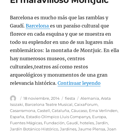
El maravilloso Montjuïc
Barcelona es mucho más que las ramblas y
Gaudí.
Barcelona
es un paraíso cultural que
florece en cada esquina y que se muestra en
todo su esplendor en uno de sus lugares más
emblemáticos: la montaña de Montjuic. En ella
hay numerosos museos, centros
culturales,teatros así como restos
arqueológicos y monumentos de una gran
«El maravill
relevancia histórica.
Continuar leyendo
Autor
Publicado
Categorías
Etiquetas
18 noviembre, 2014
fiesta
Alemania
,
Arata
el
Isozaki
,
Barcelona Teatre Musical
,
CaixaForum
,
Casarramona
,
Castell
,
Cataluña
,
Cáucaso
,
Erna Verlinden
,
España
,
Estadio Olímpico Lluis Companys
,
Europa
,
Fuentes Mágicas
,
Fundación
,
Gaudí
,
hoteles
,
Jardín
,
Jardín Botánico Histórico
,
Jardines
,
Jaume Plensa
,
Joan