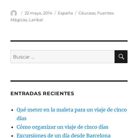
Autor
Publicado
Categorías
Etiquetas
22 mayo, 2014
España
Cáucaso
,
Fuentes
el
Mágicas
,
Laribal
BU
Buscar
por:
ENTRADAS RECIENTES
Qué meter en la maleta para un viaje de cinco
días
Cómo organizar un viaje de cinco días
Excursiones de un día desde Barcelona