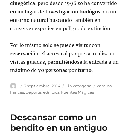
cinegética
, pero desde 1996 se ha convertido
en un lugar de
Investigación
biológica
en un
entorno natural buscando también en
conservar especies en peligro de extinción.
Por lo mismo solo se puede visitar con
reservación
. El acceso al parque se realiza en
visitas guiadas, permitiéndose la entrada a un
máximo de
70 personas
por
turno
.
Autor
Publicado
Categorías
Etiquetas
3 septiembre, 2014
Sin categoría
camino
el
francés
,
deporte
,
edificios
,
Fuentes Mágicas
Descansar como un
bendito en un antiguo