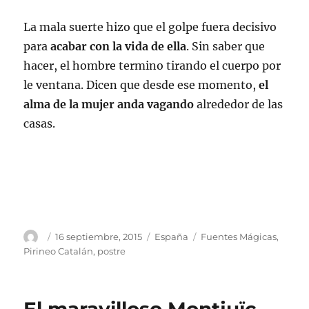
La mala suerte hizo que el golpe fuera decisivo
para
acabar con la vida de ella
. Sin saber que
hacer, el hombre termino tirando el cuerpo por
le ventana. Dicen que desde ese momento,
el
alma de la mujer anda vagando
alrededor de las
casas.
Autor
Publicado
Categorías
Etiquetas
16 septiembre, 2015
España
Fuentes Mágicas
,
el
Pirineo Catalán
,
postre