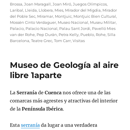
Brossa
,
Joan Maragall
,
Joan Miró
,
Juegos Olímpicos
,
Laribal
,
Lleida
,
Llobera
,
Mies
,
Mirador del Migdia
,
Mirador
del Poble Sec
,
Miramar
,
Montjuic
,
Montjuic Bien Cultural
,
Mossèn Cinto Verdaguer
,
Museo Nacional
,
Museu Militar
,
Palacio
,
Palacio Nacional
,
Palau Sant Jordi
,
Pavelló Mies
van der Rohe
,
Pep Durán
,
Petra Kelly
,
Pueblo
,
Rohe
,
Silla
Barcelona
,
Teatre Grec
,
Tom Carr
,
Visitas
Museo de Geología al aire
libre 1aparte
La
Serranía
de
Cuenca
nos ofrece una de las
comarcas más agrestes y atractivas del interior
de la
Península Ibérica
.
Esta
serranía
da lugar a una verdadera