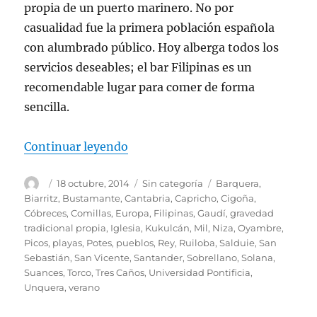
propia de un puerto marinero. No por
casualidad fue la primera población española
con alumbrado público. Hoy alberga todos los
servicios deseables; el bar Filipinas es un
recomendable lugar para comer de forma
sencilla.
«La costa occidental de Cantabri
Continuar leyendo
Autor
Publicado
Categorías
Etiquetas
18 octubre, 2014
Sin categoría
Barquera
,
el
Biarritz
,
Bustamante
,
Cantabria
,
Capricho
,
Cigoña
,
Cóbreces
,
Comillas
,
Europa
,
Filipinas
,
Gaudí
,
gravedad
tradicional propia
,
Iglesia
,
Kukulcán
,
Mil
,
Niza
,
Oyambre
,
Picos
,
playas
,
Potes
,
pueblos
,
Rey
,
Ruiloba
,
Salduie
,
San
Sebastián
,
San Vicente
,
Santander
,
Sobrellano
,
Solana
,
Suances
,
Torco
,
Tres Caños
,
Universidad Pontificia
,
Unquera
,
verano