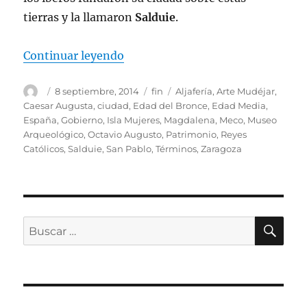
tierras y la llamaron
Salduie
.
«Zaragoza, una ciudad con histori
Continuar leyendo
Autor
Publicado
Categorías
Etiquetas
8 septiembre, 2014
fin
Aljafería
,
Arte Mudéjar
,
el
Caesar Augusta
,
ciudad
,
Edad del Bronce
,
Edad Media
,
España
,
Gobierno
,
Isla Mujeres
,
Magdalena
,
Meco
,
Museo
Arqueológico
,
Octavio Augusto
,
Patrimonio
,
Reyes
Católicos
,
Salduie
,
San Pablo
,
Términos
,
Zaragoza
BU
Buscar
por: