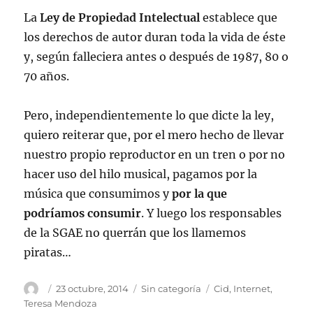
La
Ley de Propiedad Intelectual
establece que
los derechos de autor duran toda la vida de éste
y, según falleciera antes o después de 1987, 80 o
70 años.
Pero, independientemente lo que dicte la ley,
quiero reiterar que, por el mero hecho de llevar
nuestro propio reproductor en un tren o por no
hacer uso del hilo musical, pagamos por la
música que consumimos y
por la que
podríamos consumir
. Y luego los responsables
de la SGAE no querrán que los llamemos
piratas…
Autor
Publicado
Categorías
Etiquetas
23 octubre, 2014
Sin categoría
Cid
,
Internet
,
el
Teresa Mendoza