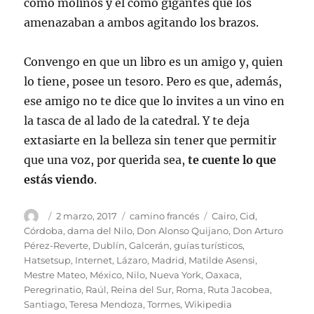
como molinos y él como gigantes que los
amenazaban a ambos agitando los brazos.
Convengo en que un libro es un amigo y, quien
lo tiene, posee un tesoro. Pero es que, además,
ese amigo no te dice que lo invites a un vino en
la tasca de al lado de la catedral. Y te deja
extasiarte en la belleza sin tener que permitir
que una voz, por querida sea,
te cuente lo que
estás viendo
.
Autor
Publicado
Categorías
Etiquetas
2 marzo, 2017
camino francés
Cairo
,
Cid
,
el
Córdoba
,
dama del Nilo
,
Don Alonso Quijano
,
Don Arturo
Pérez-Reverte
,
Dublín
,
Galcerán
,
guías turísticos
,
Hatsetsup
,
Internet
,
Lázaro
,
Madrid
,
Matilde Asensi
,
Mestre Mateo
,
México
,
Nilo
,
Nueva York
,
Oaxaca
,
Peregrinatio
,
Raúl
,
Reina del Sur
,
Roma
,
Ruta Jacobea
,
Santiago
,
Teresa Mendoza
,
Tormes
,
Wikipedia