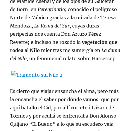
de Matilde Asensi y de los ojos de su Galcerán
de Born, en
Peregrinatio
; conocido el peligroso
Norte de México gracias a la mirada de Teresa
Mendoza,
La Reina del Sur
, cuyas duras
peripecias nos cuenta Don Arturo Pérez-
Reverte; e incluso he rozado la
vegetación que
rodea al Nilo
mientras me sumergía en
La dama
del Nilo
, un fenomenal relato sobre Hatsetsup.
Es cierto que viajar ensancha el alma, pero más
la ensancha el
saber por dónde vamos
: que por
aquí batalló el Cid, por allí correteó Lázaro de
Tormes y por acullá se enfrentaba Don Alonso
Quijano “El Bueno” a lo que su escudero veía