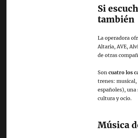
Si escuc
también
La operadora ofr
Altaria, AVE, Alv
de otras compa
Son
cuatro los c
trenes: musical,
españoles), una 
cultura y ocio.
Música d