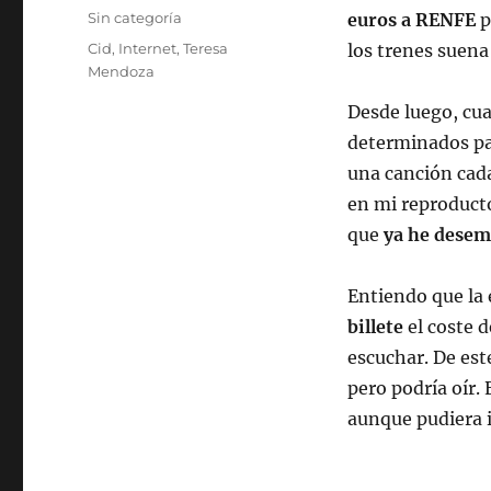
el
Categorías
Sin categoría
euros a RENFE
p
Etiquetas
Cid
,
Internet
,
Teresa
los trenes suena
Mendoza
Desde luego, cua
determinados pai
una canción cada
en mi reproducto
que
ya he desem
Entiendo que la 
billete
el coste 
escuchar. De est
pero podría oír. 
aunque pudiera i