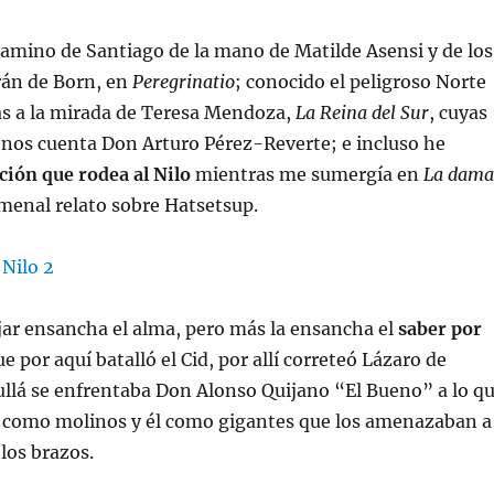
Camino de Santiago de la mano de Matilde Asensi y de los
rán de Born, en
Peregrinatio
; conocido el peligroso Norte
as a la mirada de Teresa Mendoza,
La Reina del Sur
, cuyas
 nos cuenta Don Arturo Pérez-Reverte; e incluso he
ción que rodea al Nilo
mientras me sumergía en
La dama
menal relato sobre Hatsetsup.
ajar ensancha el alma, pero más la ensancha el
saber por
ue por aquí batalló el Cid, por allí correteó Lázaro de
llá se enfrentaba Don Alonso Quijano “El Bueno” a lo q
a como molinos y él como gigantes que los amenazaban a
los brazos.