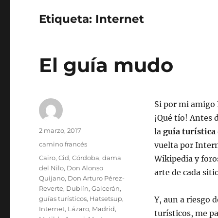
Etiqueta:
Internet
El guía mudo
Si por mi amigo 
¡Qué tío! Antes 
Autor
Publicado
2 marzo, 2017
la
guía turística
el
Categorías
camino francés
vuelta por Inter
Etiquetas
Cairo
,
Cid
,
Córdoba
,
dama
Wikipedia y foros
del Nilo
,
Don Alonso
arte de cada sitio
Quijano
,
Don Arturo Pérez-
Reverte
,
Dublín
,
Galcerán
,
guías turísticos
,
Hatsetsup
,
Y, aun a riesgo 
Internet
,
Lázaro
,
Madrid
,
turísticos, me p