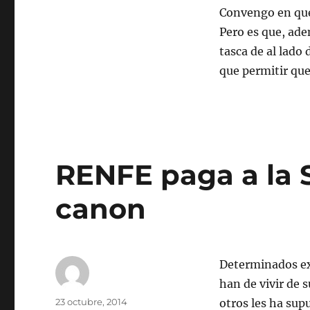
Convengo en que 
Pero es que, ade
tasca de al lado 
que permitir que
RENFE paga a la 
canon
Determinados ext
han de vivir de 
Autor
Publicado
23 octubre, 2014
otros les ha sup