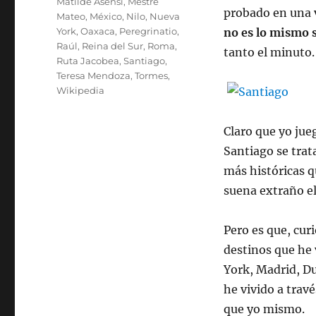
Matilde Asensi
,
Mestre
probado en una v
Mateo
,
México
,
Nilo
,
Nueva
York
,
Oaxaca
,
Peregrinatio
,
no es lo mismo 
Raúl
,
Reina del Sur
,
Roma
,
tanto el minuto.
Ruta Jacobea
,
Santiago
,
Teresa Mendoza
,
Tormes
,
Wikipedia
Claro que yo jue
Santiago se trat
más históricas q
suena extraño el
Pero es que, cur
destinos que he 
York, Madrid, Du
he vivido a travé
que yo mismo.