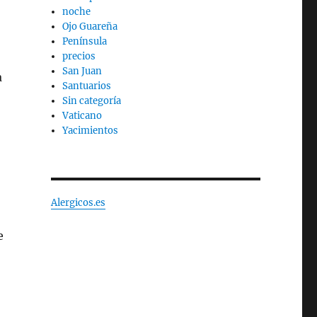
noche
Ojo Guareña
Península
precios
San Juan
a
Santuarios
Sin categoría
Vaticano
Yacimientos
Alergicos.es
e