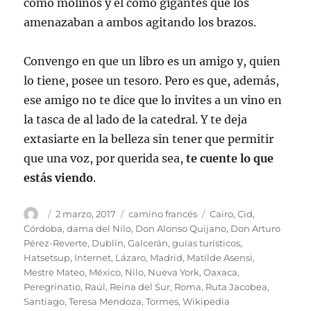
como molinos y él como gigantes que los
amenazaban a ambos agitando los brazos.
Convengo en que un libro es un amigo y, quien
lo tiene, posee un tesoro. Pero es que, además,
ese amigo no te dice que lo invites a un vino en
la tasca de al lado de la catedral. Y te deja
extasiarte en la belleza sin tener que permitir
que una voz, por querida sea,
te cuente lo que
estás viendo
.
Autor
Publicado
Categorías
Etiquetas
2 marzo, 2017
camino francés
Cairo
,
Cid
,
el
Córdoba
,
dama del Nilo
,
Don Alonso Quijano
,
Don Arturo
Pérez-Reverte
,
Dublín
,
Galcerán
,
guías turísticos
,
Hatsetsup
,
Internet
,
Lázaro
,
Madrid
,
Matilde Asensi
,
Mestre Mateo
,
México
,
Nilo
,
Nueva York
,
Oaxaca
,
Peregrinatio
,
Raúl
,
Reina del Sur
,
Roma
,
Ruta Jacobea
,
Santiago
,
Teresa Mendoza
,
Tormes
,
Wikipedia