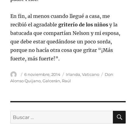
En fin, al menos cuando llegué a casa, me
recibió el agradable
griterío de los niños
y la
batucada que compartían Nelson y mi esposa,
que debe estar quedándose un poco sorda,
porque no hacía otra cosa que gritar “¡Más
fuerte, más fuerte!”.
Autor
Publicado
Categorías
Etiquetas
6 noviembre, 2014
Irlanda
,
Vaticano
Don
el
Alonso Quijano
,
Galcerán
,
Raúl
BU
Buscar
por: