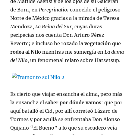
de Matilde Asensi y de los ojos de su Galcerán
de Born, en
Peregrinatio
; conocido el peligroso
Norte de México gracias a la mirada de Teresa
Mendoza,
La Reina del Sur
, cuyas duras
peripecias nos cuenta Don Arturo Pérez-
Reverte; e incluso he rozado la
vegetación que
rodea al Nilo
mientras me sumergía en
La dama
del Nilo
, un fenomenal relato sobre Hatsetsup.
Es cierto que viajar ensancha el alma, pero más
la ensancha el
saber por dónde vamos
: que por
aquí batalló el Cid, por allí correteó Lázaro de
Tormes y por acullá se enfrentaba Don Alonso
Quijano “El Bueno” a lo que su escudero veía