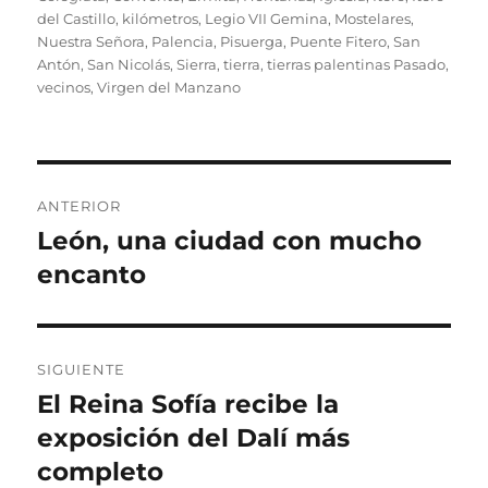
del Castillo
,
kilómetros
,
Legio VII Gemina
,
Mostelares
,
Nuestra Señora
,
Palencia
,
Pisuerga
,
Puente Fitero
,
San
Antón
,
San Nicolás
,
Sierra
,
tierra
,
tierras palentinas Pasado
,
vecinos
,
Virgen del Manzano
Navegación
ANTERIOR
de
León, una ciudad con mucho
Entrada
anterior:
encanto
entradas
SIGUIENTE
El Reina Sofía recibe la
Entrada
siguiente:
exposición del Dalí más
completo