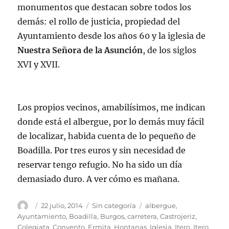
monumentos que destacan sobre todos los
demás: el rollo de justicia, propiedad del
Ayuntamiento desde los años 60 y la iglesia de
Nuestra Señora de la Asunción
, de los siglos
XVI y XVII.
Los propios vecinos, amabilísimos, me indican
donde está el albergue, por lo demás muy fácil
de localizar, habida cuenta de lo pequeño de
Boadilla. Por tres euros y sin necesidad de
reservar tengo refugio. No ha sido un día
demasiado duro. A ver cómo es mañana.
Autor
Publicado
Categorías
Etiquetas
22 julio, 2014
Sin categoría
albergue
,
el
Ayuntamiento
,
Boadilla
,
Burgos
,
carretera
,
Castrojeriz
,
Colegiata
,
Convento
,
Ermita
,
Hontanas
,
Iglesia
,
Itero
,
Itero