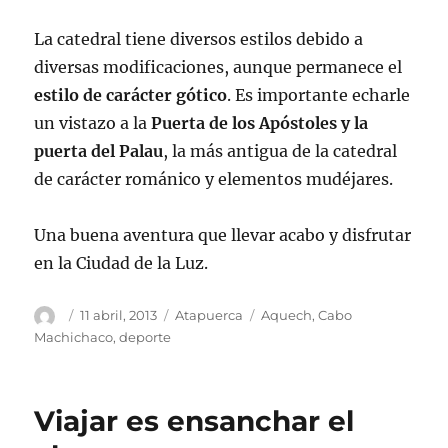
La catedral tiene diversos estilos debido a
diversas modificaciones, aunque permanece el
estilo de carácter gótico
. Es importante echarle
un vistazo a la
Puerta de los Apóstoles y la
puerta del Palau
, la más antigua de la catedral
de carácter románico y elementos mudéjares.
Una buena aventura que llevar acabo y disfrutar
en la Ciudad de la Luz.
Autor
Publicado
Categorías
Etiquetas
11 abril, 2013
Atapuerca
Aquech
,
Cabo
el
Machichaco
,
deporte
Viajar es ensanchar el