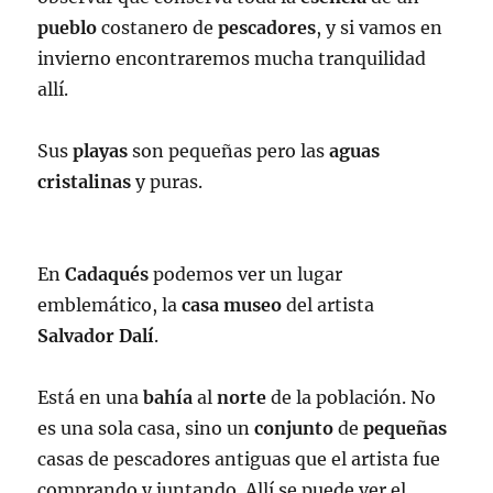
pueblo
costanero de
pescadores
, y si vamos en
invierno encontraremos mucha tranquilidad
allí.
Sus
playas
son pequeñas pero las
aguas
cristalinas
y puras.
En
Cadaqués
podemos ver un lugar
emblemático, la
casa
museo
del artista
Salvador
Dalí
.
Está en una
bahía
al
norte
de la población. No
es una sola casa, sino un
conjunto
de
pequeñas
casas de pescadores antiguas que el artista fue
comprando y juntando. Allí se puede ver el