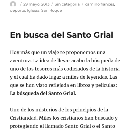
Autor
Publicado
Categorías
Etiquetas
29 mayo, 2013
Sin categoría
camino francés
,
el
deporte
,
Iglesia
,
San Roque
En busca del Santo Grial
Hoy más que un viaje te proponemos una
aventura. La idea de llevar acabo la búsqueda de
uno de los tesoros más codiciados de la historia
y el cual ha dado lugar a miles de leyendas. Las
que se han visto reflejada en libros y películas:
La búsqueda del Santo Grial.
Uno de los misterios de los principios de la
Cristiandad. Miles los cristianos han buscado y
protegiendo el llamado Santo Grial o el Santo