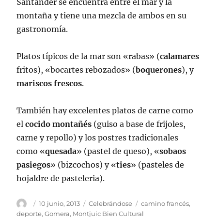
Santander se encuentra entre el mar y la
montaña y tiene una mezcla de ambos en su
gastronomía.
Platos típicos de la mar son «rabas» (
calamares
fritos), «bocartes rebozados» (
boquerones
), y
mariscos frescos
.
También hay excelentes platos de carne como
el
cocido montañés
(guiso a base de frijoles,
carne y repollo) y los postres tradicionales
como «
quesada
» (pastel de queso), «
sobaos
pasiegos
» (bizcochos) y «
ties
» (pasteles de
hojaldre de pasteleria).
Autor
Publicado
Categorías
Etiquetas
10 junio, 2013
Celebrándose
camino francés
,
el
deporte
,
Gomera
,
Montjuic Bien Cultural