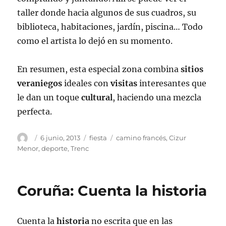
taller donde hacia algunos de sus cuadros, su
biblioteca, habitaciones, jardín, piscina… Todo
como el artista lo dejó en su momento.
En resumen, esta especial zona combina
sitios
veraniegos
ideales con
visitas
interesantes que
le dan un toque
cultural
, haciendo una mezcla
perfecta.
Autor
Publicado
Categorías
Etiquetas
6 junio, 2013
fiesta
camino francés
,
Cizur
el
Menor
,
deporte
,
Trenc
Coruña: Cuenta la historia
Cuenta la
historia
no escrita que en las