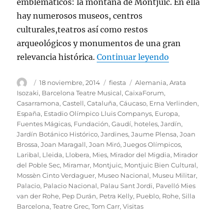
emblemáticos: la montaña de Montjuic. En ella
hay numerosos museos, centros
culturales,teatros así como restos
arqueológicos y monumentos de una gran
«El maravill
relevancia histórica.
Continuar leyendo
Autor
Publicado
Categorías
Etiquetas
18 noviembre, 2014
fiesta
Alemania
,
Arata
el
Isozaki
,
Barcelona Teatre Musical
,
CaixaForum
,
Casarramona
,
Castell
,
Cataluña
,
Cáucaso
,
Erna Verlinden
,
España
,
Estadio Olímpico Lluis Companys
,
Europa
,
Fuentes Mágicas
,
Fundación
,
Gaudí
,
hoteles
,
Jardín
,
Jardín Botánico Histórico
,
Jardines
,
Jaume Plensa
,
Joan
Brossa
,
Joan Maragall
,
Joan Miró
,
Juegos Olímpicos
,
Laribal
,
Lleida
,
Llobera
,
Mies
,
Mirador del Migdia
,
Mirador
del Poble Sec
,
Miramar
,
Montjuic
,
Montjuic Bien Cultural
,
Mossèn Cinto Verdaguer
,
Museo Nacional
,
Museu Militar
,
Palacio
,
Palacio Nacional
,
Palau Sant Jordi
,
Pavelló Mies
van der Rohe
,
Pep Durán
,
Petra Kelly
,
Pueblo
,
Rohe
,
Silla
Barcelona
,
Teatre Grec
,
Tom Carr
,
Visitas