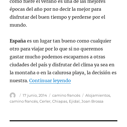
como fuere el verano es una de las mejores
épocas del año por no decir la mejor para
disfrutar del buen tiempo y perderse por el
mundo.
España
es un lugar tan bueno como cualquier
otro para viajar por lo que si no queremos
gastar mucho podemos escaparnos a otras
ciudades del país y disfrutar del clima ya sea en
la montaña o en la calurosa playa, la decisión es
«Escápate un fin de sem
nuestra.
Continuar leyendo
Autor
Publicado
Categorías
Etiquetas
17 junio, 2014
camino francés
Alojamientos
,
el
camino francés
,
Cerler
,
Chiapas
,
Ejidal
,
Joan Brossa