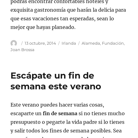
podrás encontrar confortables hoteles y
exquisita gastronomía que harán la delicia para
que esas vacaciones tan esperadas, sean lo
mejor que hayas planeado.
Autor
Publicado
Categorías
Etiquetas
13 octubre, 2014
Irlanda
Alameda
,
Fundación
,
el
Joan Brossa
Escápate un fin de
semana este verano
Este verano puedes hacer varias cosas,
escaparte un
fin de semana
si no tienes mucho
presupuesto o pegarte la vida padre si lo tienes
y salir todos los fines de semana posibles. Sea