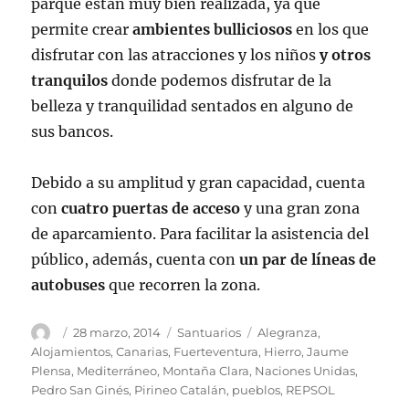
parque están muy bien realizada, ya que
permite crear
ambientes bulliciosos
en los que
disfrutar con las atracciones y los niños
y otros
tranquilos
donde podemos disfrutar de la
belleza y tranquilidad sentados en alguno de
sus bancos.
Debido a su amplitud y gran capacidad, cuenta
con
cuatro puertas de acceso
y una gran zona
de aparcamiento. Para facilitar la asistencia del
público, además, cuenta con
un par de líneas de
autobuses
que recorren la zona.
Autor
Publicado
Categorías
Etiquetas
28 marzo, 2014
Santuarios
Alegranza
,
el
Alojamientos
,
Canarias
,
Fuerteventura
,
Hierro
,
Jaume
Plensa
,
Mediterráneo
,
Montaña Clara
,
Naciones Unidas
,
Pedro San Ginés
,
Pirineo Catalán
,
pueblos
,
REPSOL