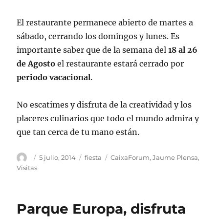
El restaurante permanece abierto de martes a
sábado, cerrando los domingos y lunes. Es
importante saber que de la semana del
18 al 26
de Agosto
el restaurante estará cerrado por
periodo vacacional
.
No escatimes y disfruta de la creatividad y los
placeres culinarios que todo el mundo admira y
que tan cerca de tu mano están.
Autor
Publicado
Categorías
Etiquetas
5 julio, 2014
fiesta
CaixaForum
,
Jaume Plensa
,
el
Visitas
Parque Europa, disfruta