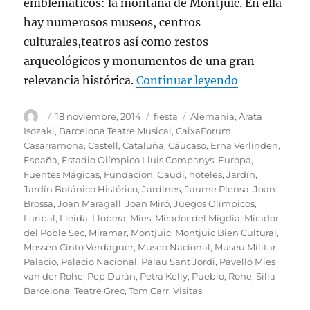
emblemáticos: la montaña de Montjuic. En ella
hay numerosos museos, centros
culturales,teatros así como restos
arqueológicos y monumentos de una gran
«El maravill
relevancia histórica.
Continuar leyendo
Autor
Publicado
Categorías
Etiquetas
18 noviembre, 2014
fiesta
Alemania
,
Arata
el
Isozaki
,
Barcelona Teatre Musical
,
CaixaForum
,
Casarramona
,
Castell
,
Cataluña
,
Cáucaso
,
Erna Verlinden
,
España
,
Estadio Olímpico Lluis Companys
,
Europa
,
Fuentes Mágicas
,
Fundación
,
Gaudí
,
hoteles
,
Jardín
,
Jardín Botánico Histórico
,
Jardines
,
Jaume Plensa
,
Joan
Brossa
,
Joan Maragall
,
Joan Miró
,
Juegos Olímpicos
,
Laribal
,
Lleida
,
Llobera
,
Mies
,
Mirador del Migdia
,
Mirador
del Poble Sec
,
Miramar
,
Montjuic
,
Montjuic Bien Cultural
,
Mossèn Cinto Verdaguer
,
Museo Nacional
,
Museu Militar
,
Palacio
,
Palacio Nacional
,
Palau Sant Jordi
,
Pavelló Mies
van der Rohe
,
Pep Durán
,
Petra Kelly
,
Pueblo
,
Rohe
,
Silla
Barcelona
,
Teatre Grec
,
Tom Carr
,
Visitas