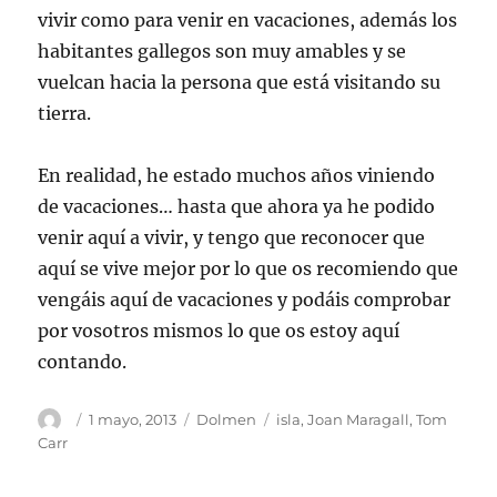
vivir como para venir en vacaciones, además los
habitantes gallegos son muy amables y se
vuelcan hacia la persona que está visitando su
tierra.
En realidad, he estado muchos años viniendo
de vacaciones… hasta que ahora ya he podido
venir aquí a vivir, y tengo que reconocer que
aquí se vive mejor por lo que os recomiendo que
vengáis aquí de vacaciones y podáis comprobar
por vosotros mismos lo que os estoy aquí
contando.
Autor
Publicado
Categorías
Etiquetas
1 mayo, 2013
Dolmen
isla
,
Joan Maragall
,
Tom
el
Carr