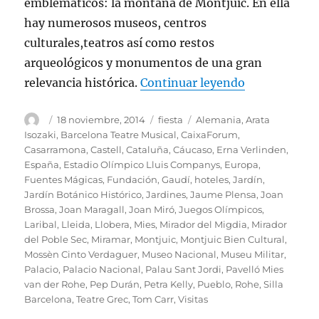
emblemáticos: la montaña de Montjuic. En ella
hay numerosos museos, centros
culturales,teatros así como restos
arqueológicos y monumentos de una gran
«El maravill
relevancia histórica.
Continuar leyendo
Autor
Publicado
Categorías
Etiquetas
18 noviembre, 2014
fiesta
Alemania
,
Arata
el
Isozaki
,
Barcelona Teatre Musical
,
CaixaForum
,
Casarramona
,
Castell
,
Cataluña
,
Cáucaso
,
Erna Verlinden
,
España
,
Estadio Olímpico Lluis Companys
,
Europa
,
Fuentes Mágicas
,
Fundación
,
Gaudí
,
hoteles
,
Jardín
,
Jardín Botánico Histórico
,
Jardines
,
Jaume Plensa
,
Joan
Brossa
,
Joan Maragall
,
Joan Miró
,
Juegos Olímpicos
,
Laribal
,
Lleida
,
Llobera
,
Mies
,
Mirador del Migdia
,
Mirador
del Poble Sec
,
Miramar
,
Montjuic
,
Montjuic Bien Cultural
,
Mossèn Cinto Verdaguer
,
Museo Nacional
,
Museu Militar
,
Palacio
,
Palacio Nacional
,
Palau Sant Jordi
,
Pavelló Mies
van der Rohe
,
Pep Durán
,
Petra Kelly
,
Pueblo
,
Rohe
,
Silla
Barcelona
,
Teatre Grec
,
Tom Carr
,
Visitas