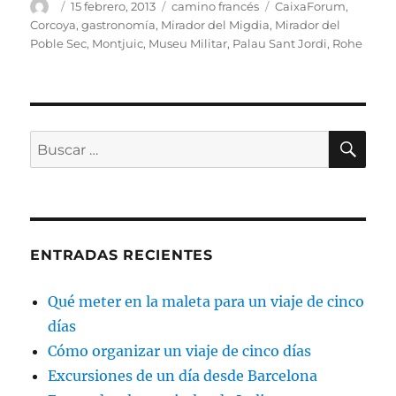
Autor
Publicado
Categorías
Etiquetas
15 febrero, 2013
camino francés
CaixaForum
,
el
Corcoya
,
gastronomía
,
Mirador del Migdia
,
Mirador del
Poble Sec
,
Montjuic
,
Museu Militar
,
Palau Sant Jordi
,
Rohe
BU
Buscar
por:
ENTRADAS RECIENTES
Qué meter en la maleta para un viaje de cinco
días
Cómo organizar un viaje de cinco días
Excursiones de un día desde Barcelona