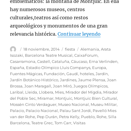
emblemáticos: la montaña de Montjuic. En ella
hay numerosos museos, centros
culturales,teatros así como restos
arqueológicos y monumentos de una gran
«El maravill
relevancia histórica.
Continuar leyendo
Autor
Publicado
Categorías
Etiquetas
18 noviembre, 2014
fiesta
Alemania
,
Arata
el
Isozaki
,
Barcelona Teatre Musical
,
CaixaForum
,
Casarramona
,
Castell
,
Cataluña
,
Cáucaso
,
Erna Verlinden
,
España
,
Estadio Olímpico Lluis Companys
,
Europa
,
Fuentes Mágicas
,
Fundación
,
Gaudí
,
hoteles
,
Jardín
,
Jardín Botánico Histórico
,
Jardines
,
Jaume Plensa
,
Joan
Brossa
,
Joan Maragall
,
Joan Miró
,
Juegos Olímpicos
,
Laribal
,
Lleida
,
Llobera
,
Mies
,
Mirador del Migdia
,
Mirador
del Poble Sec
,
Miramar
,
Montjuic
,
Montjuic Bien Cultural
,
Mossèn Cinto Verdaguer
,
Museo Nacional
,
Museu Militar
,
Palacio
,
Palacio Nacional
,
Palau Sant Jordi
,
Pavelló Mies
van der Rohe
,
Pep Durán
,
Petra Kelly
,
Pueblo
,
Rohe
,
Silla
Barcelona
,
Teatre Grec
,
Tom Carr
,
Visitas