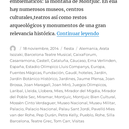
emblemáticos: la montaña de Montjuic. En ella
hay numerosos museos, centros
culturales,teatros así como restos
arqueológicos y monumentos de una gran
«El maravill
relevancia histórica.
Continuar leyendo
Autor
Publicado
Categorías
Etiquetas
18 noviembre, 2014
fiesta
Alemania
,
Arata
el
Isozaki
,
Barcelona Teatre Musical
,
CaixaForum
,
Casarramona
,
Castell
,
Cataluña
,
Cáucaso
,
Erna Verlinden
,
España
,
Estadio Olímpico Lluis Companys
,
Europa
,
Fuentes Mágicas
,
Fundación
,
Gaudí
,
hoteles
,
Jardín
,
Jardín Botánico Histórico
,
Jardines
,
Jaume Plensa
,
Joan
Brossa
,
Joan Maragall
,
Joan Miró
,
Juegos Olímpicos
,
Laribal
,
Lleida
,
Llobera
,
Mies
,
Mirador del Migdia
,
Mirador
del Poble Sec
,
Miramar
,
Montjuic
,
Montjuic Bien Cultural
,
Mossèn Cinto Verdaguer
,
Museo Nacional
,
Museu Militar
,
Palacio
,
Palacio Nacional
,
Palau Sant Jordi
,
Pavelló Mies
van der Rohe
,
Pep Durán
,
Petra Kelly
,
Pueblo
,
Rohe
,
Silla
Barcelona
,
Teatre Grec
,
Tom Carr
,
Visitas